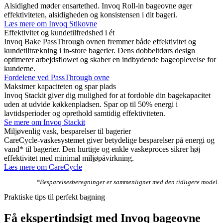
Alsidighed møder ensartethed. Invoq Roll-in bageovne øger
effektiviteten, alsidigheden og konsistensen i dit bageri.
Læs mere om Invoq Stikovne
Effektivitet og kundetilfredshed i ét
Invoq Bake PassThrough ovnen fremmer både effektivitet og
kundetiltrækning i in-store bagerier. Dens dobbeltdørs design
optimerer arbejdsflowet og skaber en indbydende bageoplevelse for
kunderne.
Fordelene ved PassThrough ovne
Maksimer kapaciteten og spar plads
Invoq Stackit giver dig mulighed for at fordoble din bagekapacitet
uden at udvide køkkenpladsen. Spar op til 50% energi i
lavtidsperioder og oprethold samtidig effektiviteten.
Se mere om Invoq Stackit
Miljøvenlig vask, besparelser til bagerier
CareCycle-vaskesystemet giver betydelige besparelser på energi og
vand* til bagerier. Den hurtige og enkle vaskeproces sikrer høj
effektivitet med minimal miljøpåvirkning.
Læs mere om CareCycle
*Besparelsesberegninger er sammenlignet med den tidligere model.
Praktiske tips til perfekt bagning
Få ekspertindsigt med Invoq bageovne