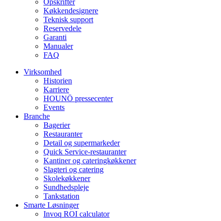
Opskrifter
Køkkendesignere
Teknisk support
Reservedele
Garanti
Manualer
FAQ
Virksomhed
Historien
Karriere
HOUNÖ pressecenter
Events
Branche
Bagerier
Restauranter
Detail og supermarkeder
Quick Service-restauranter
Kantiner og cateringkøkkener
Slagteri og catering
Skolekøkkener
Sundhedspleje
Tankstation
Smarte Løsninger
Invoq ROI calculator