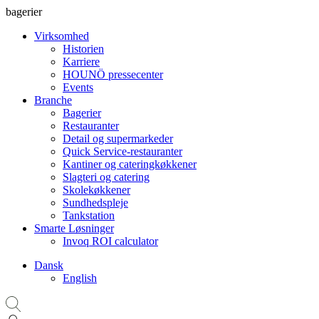
bagerier
Virksomhed
Historien
Karriere
HOUNÖ pressecenter
Events
Branche
Bagerier
Restauranter
Detail og supermarkeder
Quick Service-restauranter
Kantiner og cateringkøkkener
Slagteri og catering
Skolekøkkener
Sundhedspleje
Tankstation
Smarte Løsninger
Invoq ROI calculator
Dansk
English