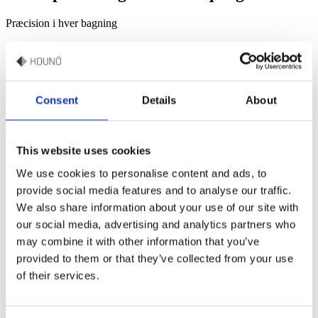
Præcision i hver bagning
Mestr bagekunsten med Invoq
Bagningens videnskab er kompleks. Men med Invoq bageovne
bliver det enkelt at opnå ensartede resultater takket være præcis
Consent
Details
About
temperatur- og fugtighedskontrol.
Udforsk bagning med præcision
Enkle trin, perfekte resultater
This website uses cookies
Perfekt brød med korrekt æltning
We use cookies to personalise content and ads, to
provide social media features and to analyse our traffic.
Følg en simpel 6-trins guide og mestr æltning for perfekt hvede- og
We also share information about your use of our site with
rugbrød. Forbedr dine bageteknikker med praktiske tips.
our social media, advertising and analytics partners who
Prøv disse simple trin for perfekt brød
may combine it with other information that you’ve
Komfort uden kompromis
provided to them or that they’ve collected from your use
Gør bagningen nemmere med surdejspulver
of their services.
Tørret surdejspulver er en praktisk og pålidelig løsning for
professionelle bagere, der sikrer konsistens og smag i hver eneste