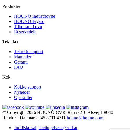
Produkter
HOUNÖ industriovne
HOUNÖ Figaro
Tilbehør til ovn
Reservedele
Tekniker
Teknisk support
Manualer
Garanti
FAQ
Kok
Kokke support
Nyheder
Opskrifter
© Copyright 2026
HOUNÖ
CVR: 82557210
Alsvej 1
8940
Randers, Danmark
+45 8711 4711
houno@houno.com
Juridiske salgsbetingelser og vilkår