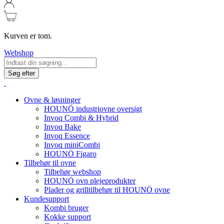
Kurven er tom.
Webshop
Søg efter
Ovne & løsninger
HOUNÖ industriovne oversigt
Invoq Combi & Hybrid
Invoq Bake
Invoq Essence
Invoq miniCombi
HOUNÖ Figaro
Tilbehør til ovne
Tilbehør webshop
HOUNÖ ovn plejeprodukter
Plader og grilltilbehør til HOUNÖ ovne
Kundesupport
Kombi bruger
Kokke support