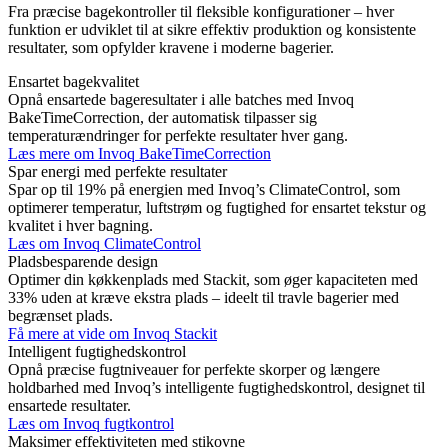
Fra præcise bagekontroller til fleksible konfigurationer – hver
funktion er udviklet til at sikre effektiv produktion og konsistente
resultater, som opfylder kravene i moderne bagerier.
Ensartet bagekvalitet
Opnå ensartede bageresultater i alle batches med Invoq
BakeTimeCorrection, der automatisk tilpasser sig
temperaturændringer for perfekte resultater hver gang.
Læs mere om Invoq BakeTimeCorrection
Spar energi med perfekte resultater
Spar op til 19% på energien med Invoq’s ClimateControl, som
optimerer temperatur, luftstrøm og fugtighed for ensartet tekstur og
kvalitet i hver bagning.
Læs om Invoq ClimateControl
Pladsbesparende design
Optimer din køkkenplads med Stackit, som øger kapaciteten med
33% uden at kræve ekstra plads – ideelt til travle bagerier med
begrænset plads.
Få mere at vide om Invoq Stackit
Intelligent fugtighedskontrol
Opnå præcise fugtniveauer for perfekte skorper og længere
holdbarhed med Invoq’s intelligente fugtighedskontrol, designet til
ensartede resultater.
Læs om Invoq fugtkontrol
Maksimer effektiviteten med stikovne