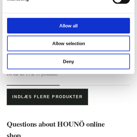
Allow all
Slangesæt til vandfilter
Allow selection
Deny
Du har set 15 af 35 produkter
INDLÆS FLERE PRODUKTER
Questions about HOUNÖ online
shop