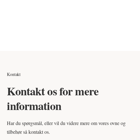
kontakte vores supportteam hurtigst muligt med billeder og dit
ordrenummer.
Vi løser problemet hurtigt – enten ved at sende en
erstatningsvare eller udstede en kreditnota, hvis det er relevant.
Kontakt
Kontakt os for mere
information
Har du spørgsmål, eller vil du videre mere om vores ovne og
tilbehør så kontakt os.