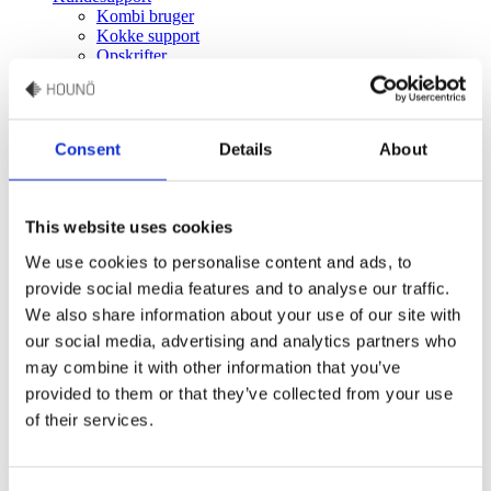
Kombi bruger
Kokke support
Opskrifter
Køkkendesignere
Teknisk support
Reservedele
Garanti
Consent
Details
About
Manualer
FAQ
Virksomhed
This website uses cookies
Historien
Karriere
We use cookies to personalise content and ads, to
HOUNÖ pressecenter
provide social media features and to analyse our traffic.
Events
Branche
We also share information about your use of our site with
Bagerier
our social media, advertising and analytics partners who
Restauranter
may combine it with other information that you’ve
Detail og supermarkeder
Quick Service-restauranter
provided to them or that they’ve collected from your use
Kantiner og cateringkøkkener
of their services.
Slagteri og catering
Skolekøkkener
Sundhedspleje
Tankstation