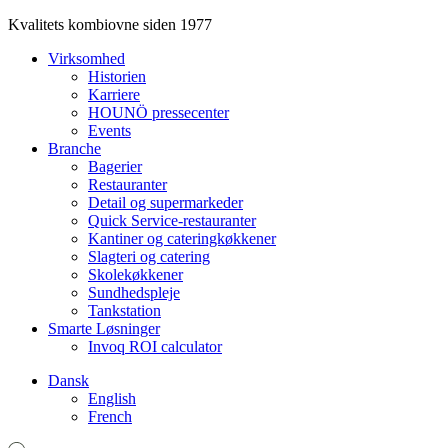
Kvalitets kombiovne siden 1977
Virksomhed
Historien
Karriere
HOUNÖ pressecenter
Events
Branche
Bagerier
Restauranter
Detail og supermarkeder
Quick Service-restauranter
Kantiner og cateringkøkkener
Slagteri og catering
Skolekøkkener
Sundhedspleje
Tankstation
Smarte Løsninger
Invoq ROI calculator
Dansk
English
French