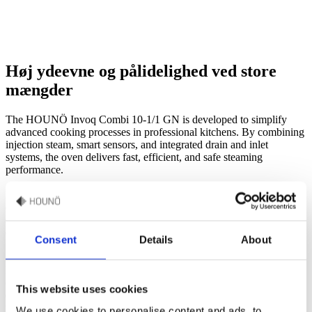
Høj ydeevne og pålidelighed ved store
mængder
The HOUNÖ Invoq Combi 10-1/1 GN is developed to simplify
advanced cooking processes in professional kitchens. By combining
injection steam, smart sensors, and integrated drain and inlet
systems, the oven delivers fast, efficient, and safe steaming
performance.
Med plads til 10 bakker og en samlet belastning på op til 45 kg er
den designet til produktion i store mængder, samtidig med at den
sikrer ensartede og jævne resultater på tværs af alle bakker. Det gør
den velegnet til køkkener, der håndterer flere retter på samme tid
Consent
Details
About
uden at gå på kompromis med kvaliteten.
Effektivitet er indbygget i alle dele af designet. Dampproduktionen
og det automatiske rengøringssystem er optimeret til at minimere
This website uses cookies
energi- og vandforbruget, samtidig med at de sikrer pålidelig
ydeevne i den daglige drift.
We use cookies to personalise content and ads, to