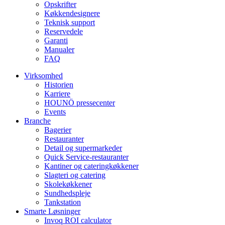
Opskrifter
Køkkendesignere
Teknisk support
Reservedele
Garanti
Manualer
FAQ
Virksomhed
Historien
Karriere
HOUNÖ pressecenter
Events
Branche
Bagerier
Restauranter
Detail og supermarkeder
Quick Service-restauranter
Kantiner og cateringkøkkener
Slagteri og catering
Skolekøkkener
Sundhedspleje
Tankstation
Smarte Løsninger
Invoq ROI calculator