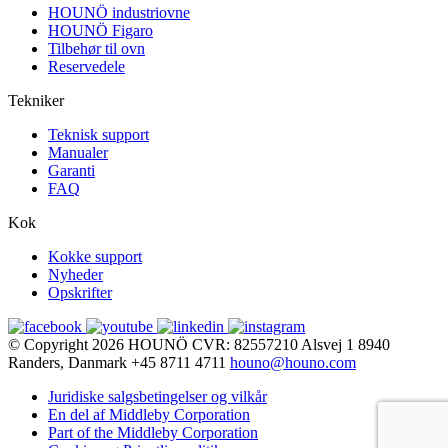
HOUNÖ industriovne
HOUNÖ Figaro
Tilbehør til ovn
Reservedele
Tekniker
Teknisk support
Manualer
Garanti
FAQ
Kok
Kokke support
Nyheder
Opskrifter
© Copyright 2026
HOUNÖ
CVR: 82557210
Alsvej 1
8940
Randers, Danmark
+45 8711 4711
houno@houno.com
Juridiske salgsbetingelser og vilkår
En del af Middleby Corporation
Part of the Middleby Corporation