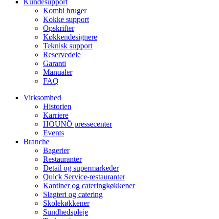
Kundesupport
Kombi bruger
Kokke support
Opskrifter
Køkkendesignere
Teknisk support
Reservedele
Garanti
Manualer
FAQ
Virksomhed
Historien
Karriere
HOUNÖ pressecenter
Events
Branche
Bagerier
Restauranter
Detail og supermarkeder
Quick Service-restauranter
Kantiner og cateringkøkkener
Slagteri og catering
Skolekøkkener
Sundhedspleje