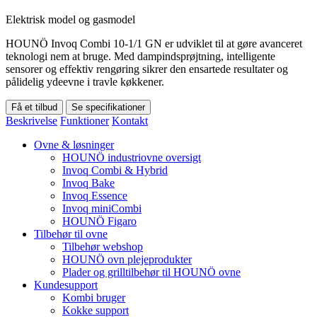
Elektrisk model og gasmodel
HOUNÖ Invoq Combi 10-1/1 GN er udviklet til at gøre avanceret
teknologi nem at bruge. Med dampindsprøjtning, intelligente
sensorer og effektiv rengøring sikrer den ensartede resultater og
pålidelig ydeevne i travle køkkener.
Få et tilbud
Se specifikationer
Beskrivelse
Funktioner
Kontakt
Ovne & løsninger
HOUNÖ industriovne oversigt
Invoq Combi & Hybrid
Invoq Bake
Invoq Essence
Invoq miniCombi
HOUNÖ Figaro
Tilbehør til ovne
Tilbehør webshop
HOUNÖ ovn plejeprodukter
Plader og grilltilbehør til HOUNÖ ovne
Kundesupport
Kombi bruger
Kokke support