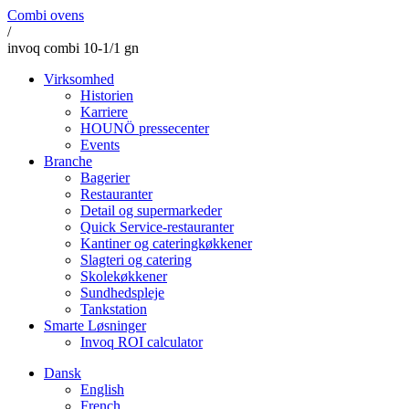
Combi ovens
/
invoq combi 10-1/1 gn
Virksomhed
Historien
Karriere
HOUNÖ pressecenter
Events
Branche
Bagerier
Restauranter
Detail og supermarkeder
Quick Service-restauranter
Kantiner og cateringkøkkener
Slagteri og catering
Skolekøkkener
Sundhedspleje
Tankstation
Smarte Løsninger
Invoq ROI calculator
Dansk
English
French