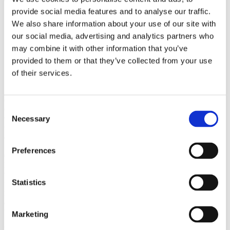
provide social media features and to analyse our traffic.
We also share information about your use of our site with
our social media, advertising and analytics partners who
may combine it with other information that you’ve
provided to them or that they’ve collected from your use
of their services.
ClimateControl
Consent
ClimateControl sikrer klassens bedste ydeevne og styrer luft-,
Necessary
varme- og fugtighedsniveauer. Den optimerer processerne og
Selection
forkorter endda tilberedningstiden. Resultatet er en gennemgående
ensartethed og forudsigelig høj kvalitet.
Preferences
CareCycle
Du kan vælge mellem syv forskellige cyklusser fra let til kraftig,
turbo eller eco. Invoq ovnen guider dig gennem processen og
Statistics
foreslår det optimale rengøringsprogram og den nødvendige
mængde af rengøringstabletter til den ønskede cyklus. Dette sikrer,
at forholdet mellem vaskemiddel og vand altid er korrekt, og at du
undgår overforbrug.
Marketing
MenuPlanner