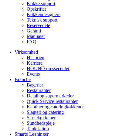
Kokke support
Opskrifter
Køkkendesignere
Teknisk support
Reservedele
Garanti
Manualer
FAQ
Virksomhed
Historien
Karriere
HOUNÖ pressecenter
Events
Branche
Bagerier
Restauranter
Detail og supermarkeder
Quick Service-restauranter
Kantiner og cateringkøkkener
Slagteri og catering
Skolekøkkener
Sundhedspleje
Tankstation
Smarte Løsninger