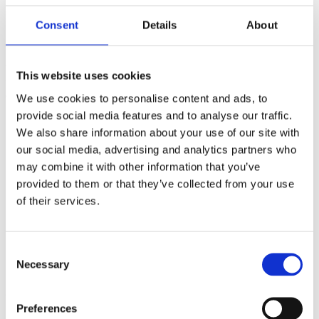
Consent
Details
About
3. Fleksibel afløbshøjde
:
Vores eksklusive Drain Lift Pump (afløbspumpe) passer til
This website uses cookies
forskellige afløbshøjder, hvilket gør vægmonterede afløb enkle og
effektive.
We use cookies to personalise content and ads, to
provide social media features and to analyse our traffic.
We also share information about your use of our site with
our social media, advertising and analytics partners who
may combine it with other information that you’ve
Download installations-PDF’en til Invoq
provided to them or that they’ve collected from your use
of their services.
4. Tilpasningsdygtig køkkenindretning
:
Consent
Necessary
Selection
Invoqs vendbare dørfunktion passer til ethvert køkkenlayout og
giver alsidighed og bekvemmelighed.
Preferences