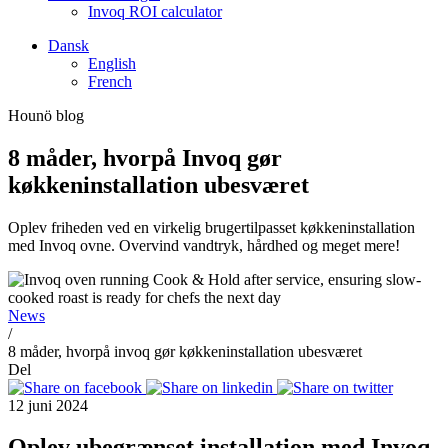
Invoq ROI calculator
Dansk
English
French
Hounö blog
8 måder, hvorpå Invoq gør
køkkeninstallation ubesværet
Oplev friheden ved en virkelig brugertilpasset køkkeninstallation
med Invoq ovne. Overvind vandtryk, hårdhed og meget mere!
News
/
8 måder, hvorpå invoq gør køkkeninstallation ubesværet
Del
12 juni 2024
Oplev ubegrænset installation med Invoq