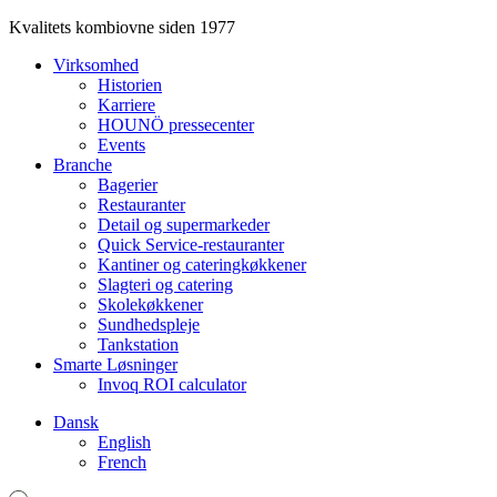
Kvalitets kombiovne siden 1977
Virksomhed
Historien
Karriere
HOUNÖ pressecenter
Events
Branche
Bagerier
Restauranter
Detail og supermarkeder
Quick Service-restauranter
Kantiner og cateringkøkkener
Slagteri og catering
Skolekøkkener
Sundhedspleje
Tankstation
Smarte Løsninger
Invoq ROI calculator
Dansk
English
French