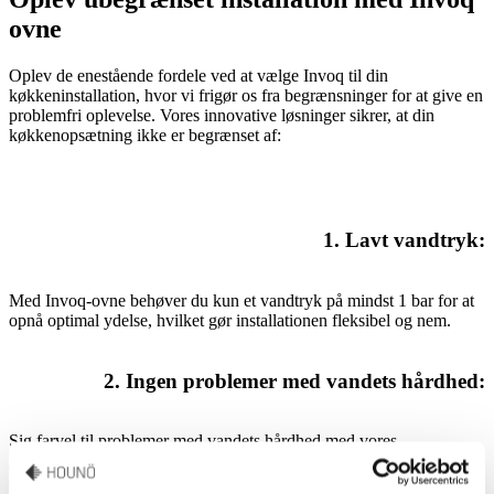
ovne
Oplev de enestående fordele ved at vælge Invoq til din
køkkeninstallation, hvor vi frigør os fra begrænsninger for at give en
problemfri oplevelse. Vores innovative løsninger sikrer, at din
køkkenopsætning ikke er begrænset af:
1. Lavt
vandtryk
:
Med Invoq-ovne behøver du kun et vandtryk på mindst 1 bar for at
opnå optimal ydelse, hvilket gør installationen fleksibel og nem.
2.
Ingen problemer med vandets hårdhed
:
Sig farvel til problemer med vandets hårdhed med vores
HydroShield-vandfiltre,
der sikrer en jævn og effektiv drift i alle
omgivelser.