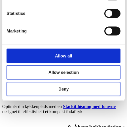
5. Nem vedligeholdelse
:
Statistics
Nyd den problemfri vedligeholdelse med Invoqs design, som giver
serviceadgang fra kun én side, hvilket forenkler dine rutineopgaver.
Marketing
6. Forskellige ventilationsmuligheder
:
Vælg mellem
et kondenseringsemfang eller en ventilationsfri
Allow all
Hoodini
for at opretholde et friskt og behageligt køkkenmiljø.
Allow selection
Deny
7. Pladsoptimering
:
Optimér din køkkenplads med en
Stackit-løsning med to ovne
designet til effektivitet i et kompakt fodaftryk.