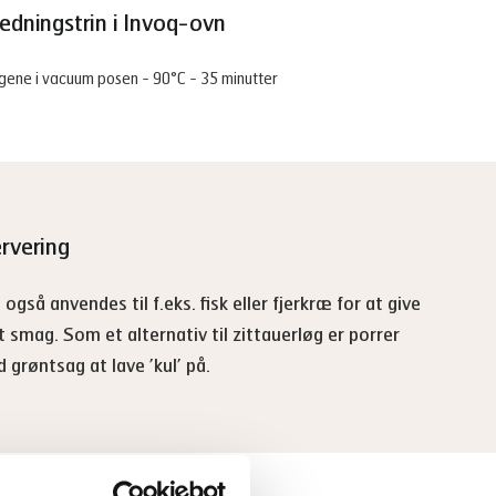
redningstrin i Invoq-ovn
gene i vacuum posen - 90°C - 35 minutter
ervering
 også anvendes til f.eks. fisk eller fjerkræ for at give
et smag. Som et alternativ til zittauerløg er porrer
 grøntsag at lave ’kul’ på.