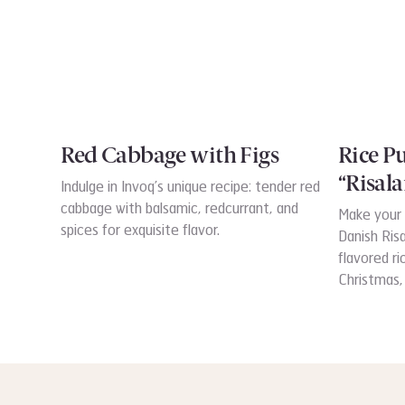
Red Cabbage with Figs
Rice P
“Risal
Indulge in Invoq’s unique recipe: tender red
cabbage with balsamic, redcurrant, and
Make your 
spices for exquisite flavor.
Danish Ris
flavored ri
Christmas,