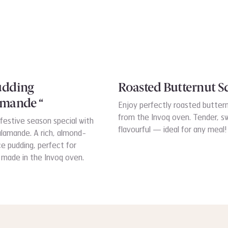
udding
Roasted Butternut 
amande “
Enjoy perfectly roasted butter
from the Invoq oven. Tender, s
festive season special with
flavourful — ideal for any meal!
alamande. A rich, almond-
ce pudding, perfect for
 made in the Invoq oven.