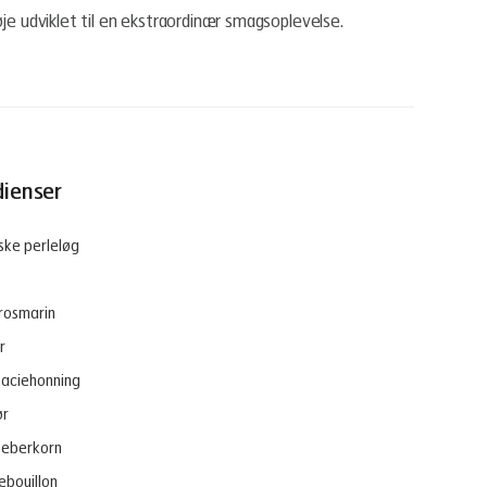
øje udviklet til en ekstraordinær smagsoplevelse.
dienser
iske perleløg
 rosmarin
r
kaciehonning
ør
peberkorn
sebouillon