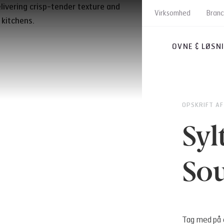
Virksomhed
Bran
OVNE & LØSN
OPSKRIFT AF
Syl
Sou
Tag med på e