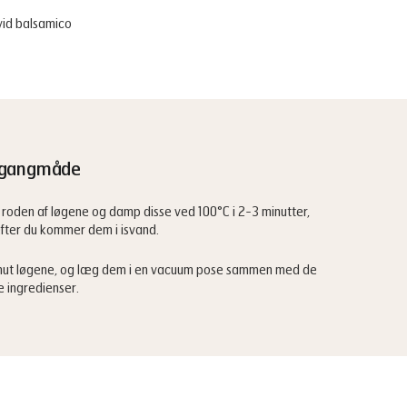
vid balsamico
gangmåde
roden af løgene og damp disse ved 100°C i 2-3 minutter,
fter du kommer dem i isvand.
mut løgene, og læg dem i en vacuum pose sammen med de
e ingredienser.