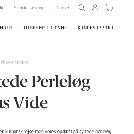
che
Smarte Løsninger
Dansk
INGER
TILBEHØR TIL OVNE
KUNDESUPPORT
SØG EFTER
 EDWIN ADKINS
tede Perleløg
s Vide
n kulinarisk rejse med vores opskrift på syltede perleløg