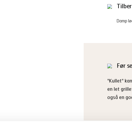
Tilbe
Damp lø
Før s
"Kullet" kan
en let grill
også en god