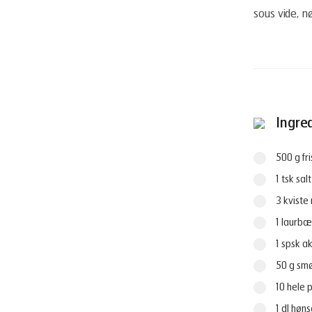
sous vide, n
Ingre
500 g fr
1 tsk salt
3 kviste
1 laurbæ
1 spsk a
50 g sm
10 hele 
1 dl høn