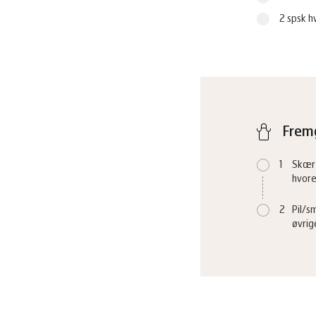
2 spsk h
Frem
1
Skær 
hvore
2
Pil/s
øvrig