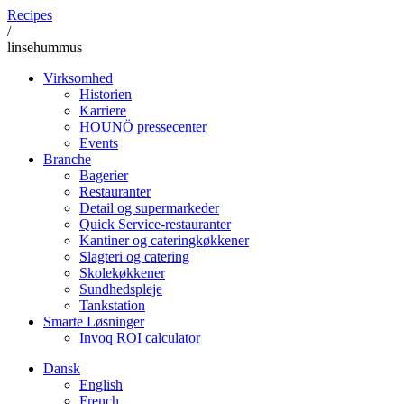
Recipes
/
linsehummus
Virksomhed
Historien
Karriere
HOUNÖ pressecenter
Events
Branche
Bagerier
Restauranter
Detail og supermarkeder
Quick Service-restauranter
Kantiner og cateringkøkkener
Slagteri og catering
Skolekøkkener
Sundhedspleje
Tankstation
Smarte Løsninger
Invoq ROI calculator
Dansk
English
French