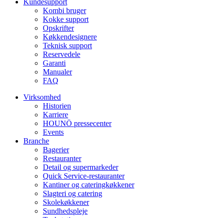
Kundesupport
Kombi bruger
Kokke support
Opskrifter
Køkkendesignere
Teknisk support
Reservedele
Garanti
Manualer
FAQ
Virksomhed
Historien
Karriere
HOUNÖ pressecenter
Events
Branche
Bagerier
Restauranter
Detail og supermarkeder
Quick Service-restauranter
Kantiner og cateringkøkkener
Slagteri og catering
Skolekøkkener
Sundhedspleje