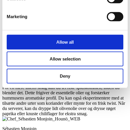
smag.
Marketing
Tilberedningstrin i Invoq
Forvarm – 110°C – 1 minut
Sæt kantinen i ovnen
Damp –
100°C – 50% blæserhastighed – 20-30 minutter
Allow all
Anbefalet kantine
Allow selection
Imperial® kantine 60 mm
Deny
Kokkens tip
For en mere intens smag kan du let riste spidskommen, inden du
blender det. Dette frigiver de essentielle olier og forstærker
hummusens aromatiske profil. Du kan også eksperimentere med at
tilsætte andre urter som koriander eller mynte for en frisk twist. Når
du serverer, kan du dryppe lidt olivenolie over og drysse røget
paprika eller knuste chiliflager for ekstra smag.
Sébastien Monjoin