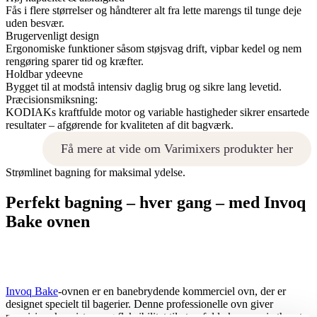
Fås i flere størrelser og håndterer alt fra lette marengs til tunge deje
uden besvær.
Brugervenligt design
Ergonomiske funktioner såsom støjsvag drift, vipbar kedel og nem
rengøring sparer tid og kræfter.
Holdbar ydeevne
Bygget til at modstå intensiv daglig brug og sikre lang levetid.
Præcisionsmiksning:
KODIAKs kraftfulde motor og variable hastigheder sikrer ensartede
resultater – afgørende for kvaliteten af dit bagværk.
Få mere at vide om Varimixers produkter her
Strømlinet bagning for maksimal ydelse.
Perfekt bagning – hver gang – med Invoq
Bake ovnen
Invoq Bake
-ovnen er en banebrydende kommerciel ovn, der er
designet specielt til bagerier. Denne professionelle ovn giver
præcision, konsistens og fleksibilitet til at opfylde kravene i ethvert