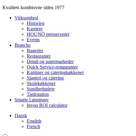
Kvalitets kombiovne siden 1977
Virksomhed
Historien
Karriere
HOUNÖ pressecenter
Events
Branche
Bagerier
Restauranter
Detail og supermarkeder
Quick Service-restauranter
Kantiner og cateringkøkkener
Slagteri og catering
Skolekøkkener
Sundhedspleje
Tankstation
Smarte Løsninger
Invoq ROI calculator
Dansk
English
French