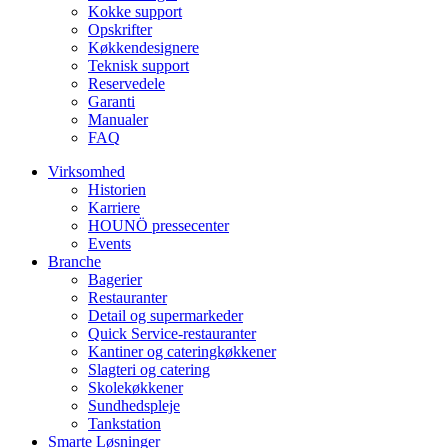
Kokke support
Opskrifter
Køkkendesignere
Teknisk support
Reservedele
Garanti
Manualer
FAQ
Virksomhed
Historien
Karriere
HOUNÖ pressecenter
Events
Branche
Bagerier
Restauranter
Detail og supermarkeder
Quick Service-restauranter
Kantiner og cateringkøkkener
Slagteri og catering
Skolekøkkener
Sundhedspleje
Tankstation
Smarte Løsninger