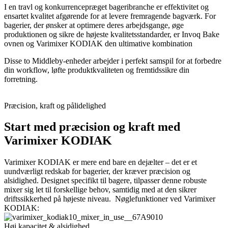
I en travl og konkurrencepræget bageribranche er effektivitet og
ensartet kvalitet afgørende for at levere fremragende bagværk. For
bagerier, der ønsker at optimere deres arbejdsgange, øge
produktionen og sikre de højeste kvalitetsstandarder, er Invoq Bake
ovnen og Varimixer KODIAK den ultimative kombination
Disse to Middleby-enheder arbejder i perfekt samspil for at forbedre
din workflow, løfte produktkvaliteten og fremtidssikre din
forretning.
Præcision, kraft og pålidelighed
Start med præcision og kraft med
Varimixer KODIAK
Varimixer
KODIAK er mere end bare en dejælter – det er et
uundværligt redskab for bagerier, der kræver præcision og
alsidighed. Designet
specifikt til
bagere, tilpasser denne robuste
mixer sig let til forskellige behov, samtidig med at den sikrer
driftssikkerhed på højeste niveau.
Nøglefunktioner ved
Varimixer
KODIAK:
Høj kapacitet & alsidighed