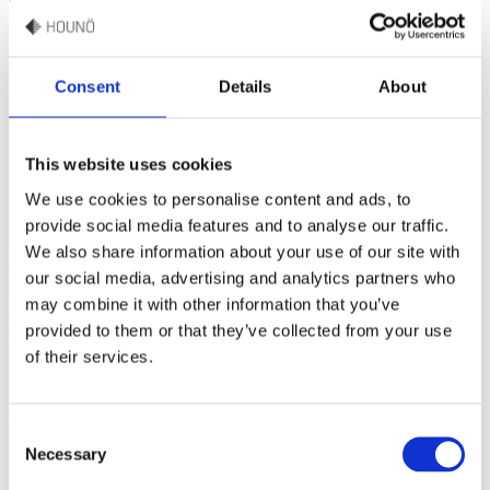
bageri, fra små håndværkerbutikker til store industrivirksomheder.
Med Invoq Bake-ovnen vil dit bageri ikke kun opfylde høje
produktionskrav, men også glæde kunderne med ensartet kvalitet
Consent
Details
About
hver gang.
De vigtigste fordele ved Invoq Bake-ovnen er bl.a:
This website uses cookies
We use cookies to personalise content and ads, to
provide social media features and to analyse our traffic.
Ensartede resultater
Avanceret luftcirkulation sikrer jævn varmefordeling, så du opnår
We also share information about your use of our site with
perfekte brød, kager og wienerbrød – hver gang.
our social media, advertising and analytics partners who
Optimeret arbejdsflow:
may combine it with other information that you’ve
PassThrough-modellen giver mulighed for at ind- og udlæse fra
forskellige sider, hvilket reducerer flaskehalse og minimerer
provided to them or that they’ve collected from your use
krydskontaminering i travle køkkener.
of their services.
Energibesparende drift
Reducér driftsomkostningerne med miljøvenlige funktioner, der
sparer tid, energi og vand – uden at gå på kompromis med
ydeevnen.
Consent
Mere kundeinvolvering:
Necessary
Selection
Frontdisplayet giver en unik mulighed for at vise bageprocessen
frem, hvilket skaber en engagerende kundeoplevelse og øger salget.