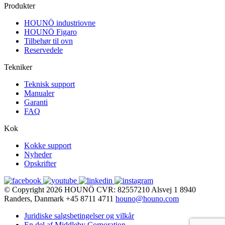
Produkter
HOUNÖ industriovne
HOUNÖ Figaro
Tilbehør til ovn
Reservedele
Tekniker
Teknisk support
Manualer
Garanti
FAQ
Kok
Kokke support
Nyheder
Opskrifter
© Copyright 2026
HOUNÖ
CVR: 82557210
Alsvej 1
8940
Randers, Danmark
+45 8711 4711
houno@houno.com
Juridiske salgsbetingelser og vilkår
En del af Middleby Corporation