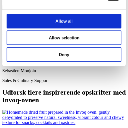
lyder)
Varmluft - 165°C - 15 minutter
Kokkens tip
Allow all
Smørret kan erstattes med kokosolie eller jordnøddesmør for en
sundere version.
Allow selection
Se hvordan du laver det
Deny
Sébastien Monjoin
Sales & Culinary Support
Udforsk flere inspirerende opskrifter med
Invoq-ovnen