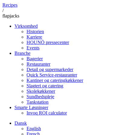
Recipes
/
flapjacks
Virksomhed
Historien
Karriere
HOUNÖ pressecenter
Events
Branche
Bagerier
Restauranter
Detail og supermarkeder
Quick Service-restauranter
Kantiner og cateringkøkkener
Slagteri og catering
Skolekøkkener
Sundhedspleje
Tankstation
Smarte Løsninger
Invoq ROI calculator
Dansk
English
French