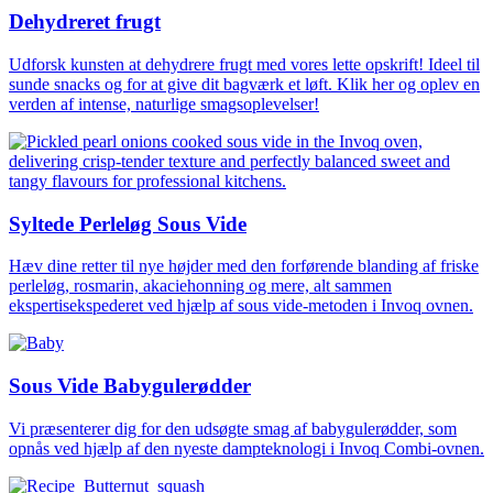
Dehydreret frugt
Udforsk kunsten at dehydrere frugt med vores lette opskrift! Ideel til
sunde snacks og for at give dit bagværk et løft. Klik her og oplev en
verden af intense, naturlige smagsoplevelser!
Syltede Perleløg Sous Vide
Hæv dine retter til nye højder med den forførende blanding af friske
perleløg, rosmarin, akaciehonning og mere, alt sammen
ekspertisekspederet ved hjælp af sous vide-metoden i Invoq ovnen.
Sous Vide Babygulerødder
Vi præsenterer dig for den udsøgte smag af babygulerødder, som
opnås ved hjælp af den nyeste dampteknologi i Invoq Combi-ovnen.