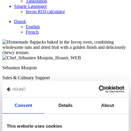
Tankstation
Smarte Løsninger
Invoq ROI calculator
Dansk
English
French
Sébastien Monjoin
Sales & Culinary Support
“Du kan også tilføje blandede nødder såsom hasselnødder og
pistacienødder for mere knas og smag men husk at trække
tilsvarende gram havregryn of/eller tørret frugt fra opskriften."
Consent
Details
About
Opskrift af Sebatien Monjoin
Flapjacks
This website uses cookies