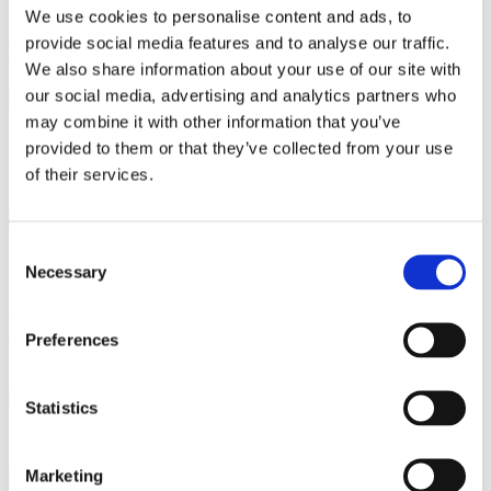
We use cookies to personalise content and ads, to
Nyd nemheden ved hjemmelavede Flapjacks fra Invoq, hvor havre
og tørret frugt møder den innovative dehydreringsteknik i Invoq-
provide social media features and to analyse our traffic.
ovnen.
We also share information about your use of our site with
our social media, advertising and analytics partners who
may combine it with other information that you’ve
Ingredienser
provided to them or that they’ve collected from your use
of their services.
200 g brun farin
250 g smør
5 spsk. sirup
350 g
havregryn
100 g tørret frugt
Consent
Forberedelse
Necessary
Selection
1
Smelt smørret over lav varme og tilsæt brun farin
2
Hak
tørret frugt groft, hvis stykkerne er for store
3
Når sukkeret er
Preferences
opløst, røres frugt og havregryn i blandingen
4
Overfør
blandingen til din bageform med bagepapir og glat det ud i et jævnt
lag
Statistics
Bagning i Invoq-ovn
Marketing
Forvarm - varmluft - 180°C - 1 minut
Indsæt produktet (alarm