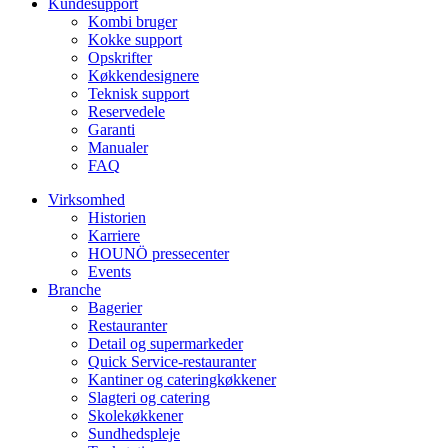
Kundesupport
Kombi bruger
Kokke support
Opskrifter
Køkkendesignere
Teknisk support
Reservedele
Garanti
Manualer
FAQ
Virksomhed
Historien
Karriere
HOUNÖ pressecenter
Events
Branche
Bagerier
Restauranter
Detail og supermarkeder
Quick Service-restauranter
Kantiner og cateringkøkkener
Slagteri og catering
Skolekøkkener
Sundhedspleje