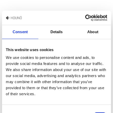
Udviklet med henblik på
Consent
Details
About
fødevaresikkerhed og ensartethed —
netop det, centralkøkkener har brug
This website uses cookies
for
We use cookies to personalise content and ads, to
provide social media features and to analyse our traffic.
We also share information about your use of our site with
Ved at investere i Invoq Hybrid har Vietnam Airlines Caterers
our social media, advertising and analytics partners who
styrket deres evne til at levere sikre måltider af høj kvalitet med
may combine it with other information that you’ve
stor præcision. Løsningen understøtter de komplekse krav i
provided to them or that they’ve collected from your use
moderne airline catering – samtidig med, at de højeste
of their services.
driftsstandarder opretholdes.
Consent