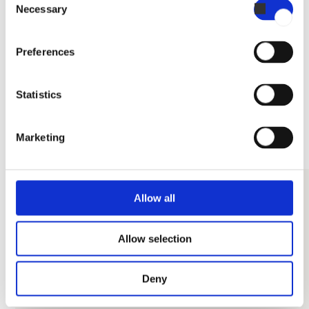
Necessary
Selection
Preferences
Se nærmere på HOUNÖ Invoq
ovnsmodellerne
Statistics
SE ALLE
Marketing
Allow all
Allow selection
Deny