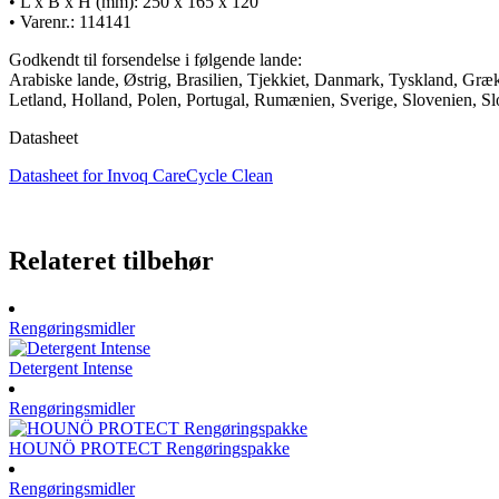
• L x B x H (mm): 250 x 165 x 120
• Varenr.: 114141
Godkendt til forsendelse i følgende lande:
Arabiske lande, Østrig, Brasilien, Tjekkiet, Danmark, Tyskland, Græke
Letland, Holland, Polen, Portugal, Rumænien, Sverige, Slovenien, Slo
Datasheet
Datasheet for Invoq CareCycle Clean
Relateret tilbehør
Rengøringsmidler
Detergent Intense
Rengøringsmidler
HOUNÖ PROTECT Rengøringspakke
Rengøringsmidler