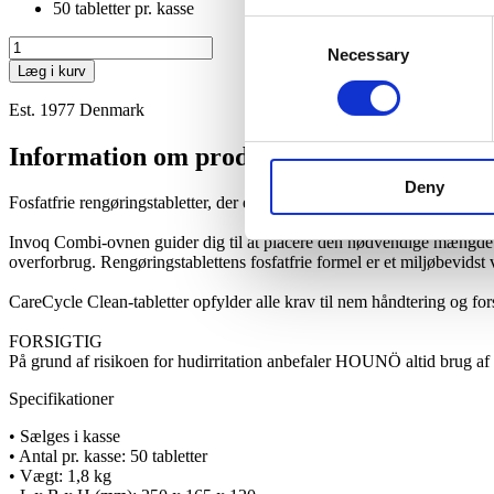
50 tabletter pr. kasse
Consent
Invoq
Necessary
Selection
CareCycle
Læg i kurv
Clean
antal
Est. 1977 Denmark
Information om produktet
Deny
Fosfatfrie rengøringstabletter, der er hårde mod snavs og skånsomme 
Invoq Combi-ovnen guider dig til at placere den nødvendige mængde ren
overforbrug. Rengøringstablettens fosfatfrie formel er et miljøbevids
CareCycle Clean-tabletter opfylder alle krav til nem håndtering og for
FORSIGTIG
På grund af risikoen for hudirritation anbefaler HOUNÖ altid brug af
Specifikationer
• Sælges i kasse
• Antal pr. kasse: 50 tabletter
• Vægt: 1,8 kg