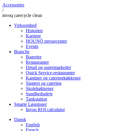
Accessories
/
invoq carecycle clean
Virksomhed
Historien
Karriere
HOUNÖ pressecenter
Events
Branche
Bagerier
Restauranter
Detail og supermarkeder
Quick Service-restauranter
Kantiner og cateringkøkkener
Slagteri og catering
Skolekøkkener
Sundhedspleje
Tankstation
Smarte Løsninger
Invoq ROI calculator
Dansk
English
French