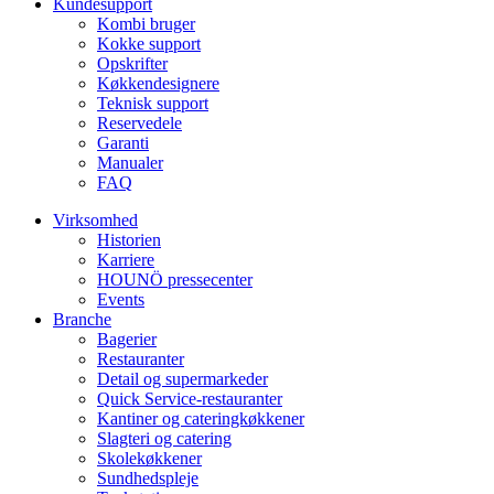
Kundesupport
Kombi bruger
Kokke support
Opskrifter
Køkkendesignere
Teknisk support
Reservedele
Garanti
Manualer
FAQ
Virksomhed
Historien
Karriere
HOUNÖ pressecenter
Events
Branche
Bagerier
Restauranter
Detail og supermarkeder
Quick Service-restauranter
Kantiner og cateringkøkkener
Slagteri og catering
Skolekøkkener
Sundhedspleje