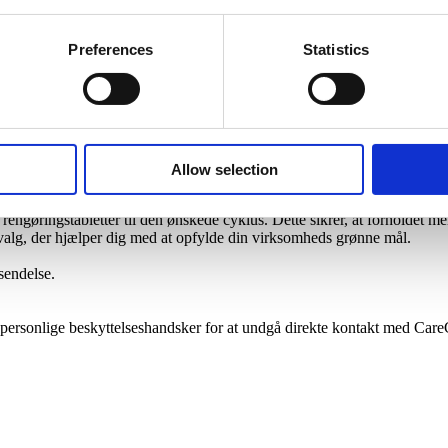
Preferences
Statistics
Allow selection
mod miljøet.
gøringstabletter til den ønskede cyklus. Dette sikrer, at forholdet me
t valg, der hjælper dig med at opfylde din virksomheds grønne mål.
sendelse.
 personlige beskyttelseshandsker for at undgå direkte kontakt med Car