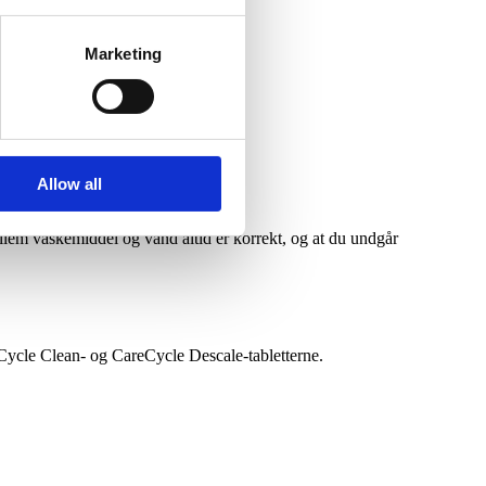
Marketing
Allow all
llem vaskemiddel og vand altid er korrekt, og at du undgår
eCycle Clean- og CareCycle Descale-tabletterne.