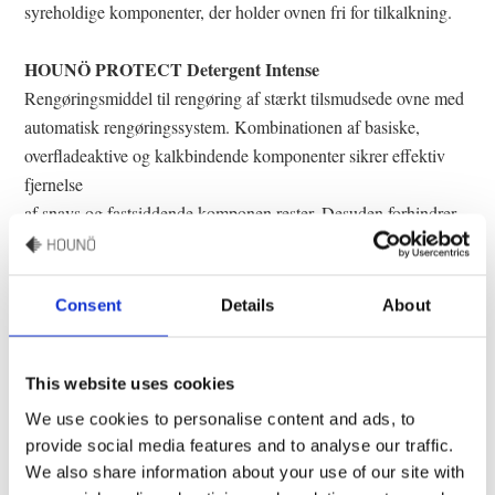
syreholdige komponenter, der holder ovnen fri for tilkalkning.
HOUNÖ PROTECT Detergent Intense
Rengøringsmiddel til rengøring af stærkt tilsmudsede ovne med
automatisk rengøringssystem. Kombinationen af basiske,
overfladeaktive og kalkbindende komponenter sikrer effektiv
fjernelse
af snavs og fastsiddende komponen rester. Desuden forhindrer
det kalkaflejringer i hårdt vand.
Dosering af Detergent Intense og Rinse Aid:
Consent
Details
About
En HOUNÖ kombiovn bruger i gennemsnittet tre dele
Detergent Intense til en del Rinse Aid.
This website uses cookies
We use cookies to personalise content and ads, to
provide social media features and to analyse our traffic.
We also share information about your use of our site with