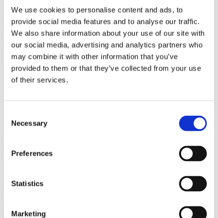
Invoq ovn. Nyd morgenmad til perfektion hver gang!
We use cookies to personalise content and ads, to
provide social media features and to analyse our traffic.
We also share information about your use of our site with
Ingredienser
our social media, advertising and analytics partners who
may combine it with other information that you’ve
Æg
Olie
provided to them or that they’ve collected from your use
of their services.
Fremgangsmåde
1
Pensl en multiplade med olie. Slå æggene ud og placer ét æg i
Consent
hvert hul.
2
Tilbered i ovnen.
3
Lad æggene stå i pladen 1/2-
1 minut før servering, så trækker æggehviden sig færdig.
Necessary
Selection
Tilberedning
Preferences
Forvarm ovnen til 230°C - 2 minutter
Fyld ovnen
Varmluft
210°C – åbent spjæld – 4 minutter – 60% blæserhastighed
Statistics
Anbefaling af bakke
Marketing