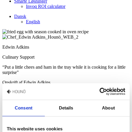
Smarte Løsninger
Invoq ROI calculator
Dansk
English
Edwin Adkins
Culinary Support
“Put a little chees and ham in the tray while it is cooking for a little
surprise"
Opskrift af Edwin Adkins
Spejlæg
Consent
Details
About
8 portions
This website uses cookies
Lav nemt perfekt runde spejlæg med HOUNÖs multi-kantine i din