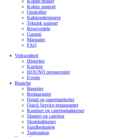
Kombi bruger
Kokke support
Opskrifter
Køkkendesignere
Teknisk support
Reservedele
Garanti
Manualer
FAQ
Virksomhed
Historien
Karriere
HOUNÖ pressecenter
Events
Branche
Bagerier
Restauranter
Detail og supermarkeder
Quick Service-restauranter
Kantiner og cateringkøkkener
Slagteri og catering
Skolekøkkener
Sundhedspleje
Tankstation