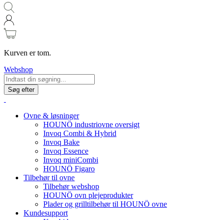
Kurven er tom.
Webshop
Søg efter
Ovne & løsninger
HOUNÖ industriovne oversigt
Invoq Combi & Hybrid
Invoq Bake
Invoq Essence
Invoq miniCombi
HOUNÖ Figaro
Tilbehør til ovne
Tilbehør webshop
HOUNÖ ovn plejeprodukter
Plader og grilltilbehør til HOUNÖ ovne
Kundesupport