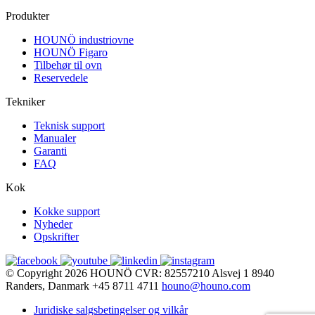
Produkter
HOUNÖ industriovne
HOUNÖ Figaro
Tilbehør til ovn
Reservedele
Tekniker
Teknisk support
Manualer
Garanti
FAQ
Kok
Kokke support
Nyheder
Opskrifter
© Copyright 2026
HOUNÖ
CVR: 82557210
Alsvej 1
8940
Randers, Danmark
+45 8711 4711
houno@houno.com
Juridiske salgsbetingelser og vilkår