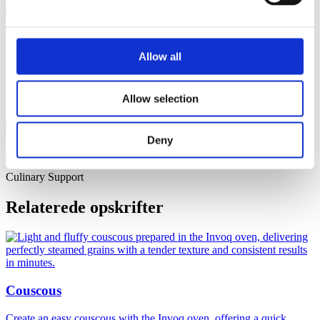
Imperial® multi-kantine
Kokkens tip
Allow all
Ved Touch ovne kan man med fordel anvende funktionen
RackTimer® og styre tiden for hver enkelt plade. Det betyder, at du
kan tilberede æggene løbende. Så undgår du, at alle æg er færdige
Allow selection
på samme tid.
Download opskriftbog
Deny
Edwin Adkins
Culinary Support
Relaterede opskrifter
Couscous
Create an easy couscous with the Invoq oven, offering a quick,