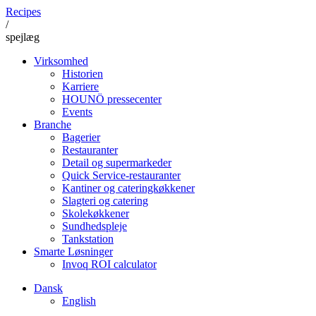
Recipes
/
spejlæg
Virksomhed
Historien
Karriere
HOUNÖ pressecenter
Events
Branche
Bagerier
Restauranter
Detail og supermarkeder
Quick Service-restauranter
Kantiner og cateringkøkkener
Slagteri og catering
Skolekøkkener
Sundhedspleje
Tankstation
Smarte Løsninger
Invoq ROI calculator
Dansk
English