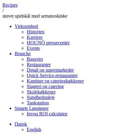
Recipes
/
stuvet spidskål med serranoskinke
Virksomhed
Historien
Karriere
HOUNÖ pressecenter
Events
Branche
Bagerier
Restauranter
Detail og supermarkeder
Quick Service-restauranter
Kantiner og cateringkøkkener
Slagteri og catering
Skolekøkkener
Sundhedspleje
Tankstation
Smarte Løsninger
Invoq ROI calculator
Dansk
English