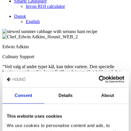
Smarte Løsninger
Invoq ROI calculator
Dansk
English
Edwin Adkins
Culinary Support
“Ved valg af andre typer kål, kan tiden variere. Den specielle
kantine er nødvendig, for at få tilberedningen til at lykkes på den
korte tid."
Opskrift af Edwin Adkins
Consent
Details
About
Stuvet spidskål med
serranoskinke
This website uses cookies
We use cookies to personalise content and ads, to
Nyd stuvet sommerkål med Serrano skinke, tilberedt til perfektion i