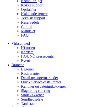
Kombi bruger
Kokke support
Opskrifter
Køkkendesignere
Teknisk support
Reservedele
Garanti
Manualer
FAQ
Virksomhed
Historien
Karriere
HOUNÖ pressecenter
Events
Branche
Bagerier
Restauranter
Detail og supermarkeder
Quick Service-restauranter
Kantiner og cateringkøkkener
Slagteri og catering
Skolekøkkener
Sundhedspleje
Tankstation