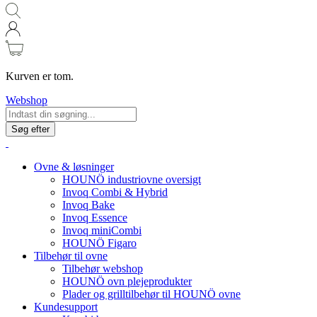
Kurven er tom.
Webshop
Søg efter
Ovne & løsninger
HOUNÖ industriovne oversigt
Invoq Combi & Hybrid
Invoq Bake
Invoq Essence
Invoq miniCombi
HOUNÖ Figaro
Tilbehør til ovne
Tilbehør webshop
HOUNÖ ovn plejeprodukter
Plader og grilltilbehør til HOUNÖ ovne
Kundesupport