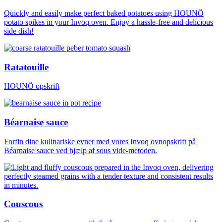
Quickly and easily make perfect baked potatoes using HOUNÖ
potato spikes in your Invoq oven. Enjoy a hassle-free and delicious
side dish!
Ratatouille
HOUNÖ opskrift
Béarnaise sauce
Forfin dine kulinariske evner med vores Invoq ovnopskrift på
Béarnaise sauce ved hjælp af sous vide-metoden.
Couscous