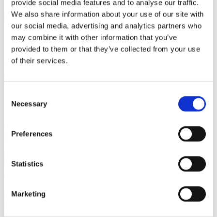
Invoq ovnen. En smagsfusion, der får mundvandet til at løbe!
provide social media features and to analyse our traffic.
We also share information about your use of our site with
our social media, advertising and analytics partners who
Ingredienser
may combine it with other information that you’ve
provided to them or that they’ve collected from your use
1 kg spidskål, fint snittet
4 dl fløde minimum 37%
100 g
of their services.
serranoskinke skåret i tynde strimler
50 g persille finthakket
Muskatnød
Salt og peber
Consent
Fremgangsmåde
Necessary
Selection
1
Fordel kålen i kantinen og tilsæt fløden, krydr med salt, peber
og muskatnød.
2
Drys herefter skinken ud over kålen. Smag til
Preferences
med salt, peber og muskatnød
3
Tilbered i ovnen.
4
Når
kålen er færdig, drys den hakkede persille over og rør rundt før
servering.
Statistics
Tilberedning
Marketing
Forvarm - CombiSpeed® funktion - 220°C - 60% luftfugtighed
Fyld ovnen og indstil tiden til 5 minutter