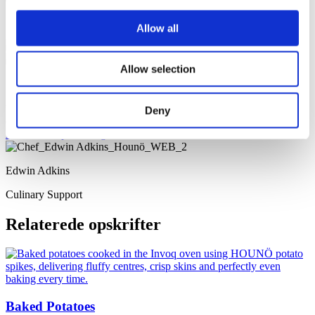
Anbefaling af bakke
Allow all
Imperial® kantine 60 mm
Allow selection
Kokkens tip
Ved valg af andre typer kål, kan tiden variere. Den specielle kantine
Deny
er nødvendig, for at få tilberedningen til at lykkes på den korte tid.
Download opskriftbog
Edwin Adkins
Culinary Support
Relaterede opskrifter
Baked Potatoes