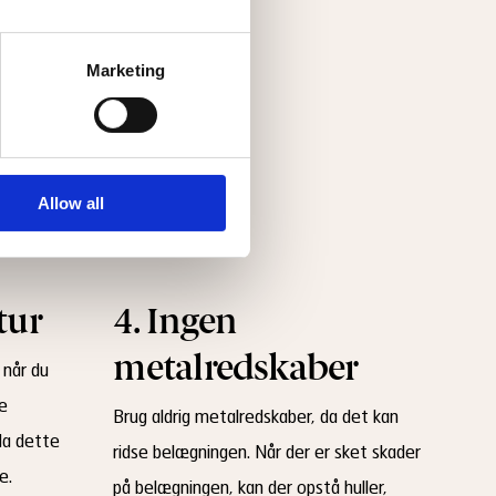
Marketing
Allow all
tur
4. Ingen
metalredskaber
 når du
ge
Brug aldrig metalredskaber, da det kan
da dette
ridse belægningen. Når der er sket skader
e.
på belægningen, kan der opstå huller,