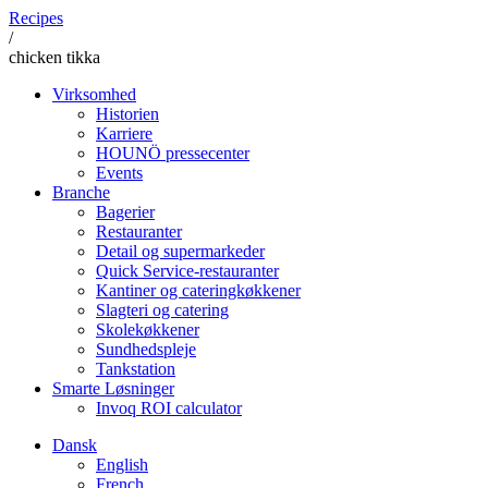
Recipes
/
chicken tikka
Virksomhed
Historien
Karriere
HOUNÖ pressecenter
Events
Branche
Bagerier
Restauranter
Detail og supermarkeder
Quick Service-restauranter
Kantiner og cateringkøkkener
Slagteri og catering
Skolekøkkener
Sundhedspleje
Tankstation
Smarte Løsninger
Invoq ROI calculator
Dansk
English
French