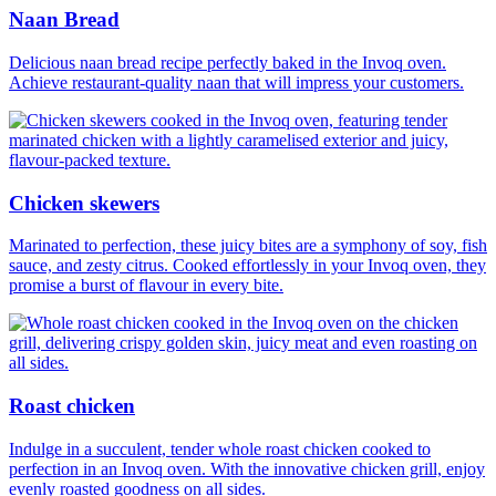
Naan Bread
Delicious naan bread recipe perfectly baked in the Invoq oven.
Achieve restaurant-quality naan that will impress your customers.
Chicken skewers
Marinated to perfection, these juicy bites are a symphony of soy, fish
sauce, and zesty citrus. Cooked effortlessly in your Invoq oven, they
promise a burst of flavour in every bite.
Roast chicken
Indulge in a succulent, tender whole roast chicken cooked to
perfection in an Invoq oven. With the innovative chicken grill, enjoy
evenly roasted goodness on all sides.