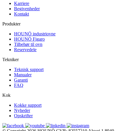
Karriere
Begivenheder
Kontakt
Produkter
HOUNÖ industriovne
HOUNÖ Figaro
Tilbehør til ovn
Reservedele
Tekniker
Teknisk support
Manualer
Garanti
FAQ
Kok
Kokke support
Nyheder
Opskrifter
© Copyright 2026
HOUNÖ
CVR: 82557210
Alsvej 1
8940