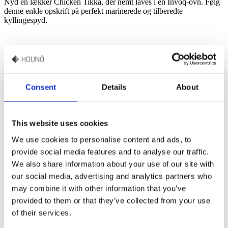
Nyd en lækker Chicken Tikka, der nemt laves i en Invoq-ovn. Følg
denne enkle opskrift på perfekt marinerede og tilberedte
kyllingespyd.
Opskrift på hjemmelavet indisk krydderiblanding
Bland de følgende krydderier:
– Bukkehornsfrø
– Spidskommen
Consent
Details
About
– Korianderfrø
– Karry blade
– Kardemomme
– Ingefær
This website uses cookies
– Hvidløg
– Gurkemeje
We use cookies to personalise content and ads, to
provide social media features and to analyse our traffic.
(Brug alternativt en god karryblanding)
We also share information about your use of our site with
our social media, advertising and analytics partners who
may combine it with other information that you’ve
Ingredienser
provided to them or that they’ve collected from your use
6 stk kyllingebryst
4 spsk græsk yoghurt
Saften fra 1/2
of their services.
citron
2 spsk hjemmelavet indisk krydderiblanding
Salt efter