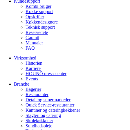
Kundesupport
Kombi bruger
Kokke support
Opskrifter
Køkkendesignere
Teknisk support
Reservedele
Garanti
Manualer
FAQ
Virksomhed
Historien
Karriere
HOUNÖ pressecenter
Events
Branche
Bagerier
Restauranter
Detail og supermarkeder
Quick Service-restauranter
Kantiner og cateringkøkkener
Slagteri og catering
Skolekøkkener
Sundhedspleje