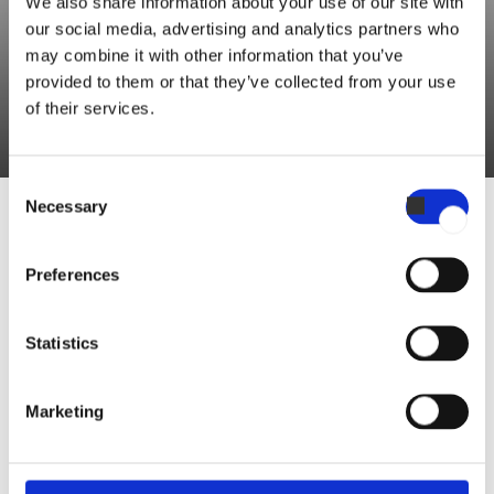
We also share information about your use of our site with
our social media, advertising and analytics partners who
may combine it with other information that you’ve
“Afslut pølsehornene med et let drys sesamfrø på toppen
provided to them or that they’ve collected from your use
inden bagning for ekstra smag og en flot præsentation."
of their services.
Consent
Necessary
Selection
OPSKRIFT AF DION VAN GORP
Preferences
Hollandske pølsehorn
Statistics
70 minutes
Marketing
En berømt hollandsk opskrift kaldet “Brabants
Worstebroodje”.