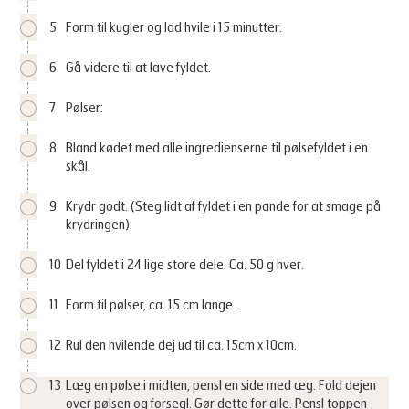
5
Form til kugler og lad hvile i 15 minutter.
6
Gå videre til at lave fyldet.
7
Pølser:
8
Bland kødet med alle ingredienserne til pølsefyldet i en
skål.
9
Krydr godt. (Steg lidt af fyldet i en pande for at smage på
krydringen).
10
Del fyldet i 24 lige store dele. Ca. 50 g hver.
11
Form til pølser, ca. 15 cm lange.
12
Rul den hvilende dej ud til ca. 15cm x 10cm.
13
Læg en pølse i midten, pensl en side med æg. Fold dejen
over pølsen og forsegl. Gør dette for alle. Pensl toppen