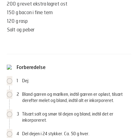
200 g revet ekstra lagret ost
150 g bacon i fine tern
120 g rasp
Salt og peber
Forberedelse
1
Dej:
2
Bland gæren og mælken, indtil gæren er opløst, tilsæt
derefter melet og bland, indtil alt er inkorporeret.
3
Tilsæt salt og smør til dejen og bland, indtil det er
inkorporeret.
4
Del dejen i 24 stykker. Ca. 50 g hver.