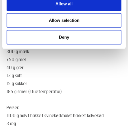
Allow all
Denne opskrift er til 24 stk.
Allow selection
Ingredienser
Deny
Dej:
300 g mælk
750 g mel
40 g gær
13 g salt
15 g sukker
185 g smør (stuetemperatur)
Pølser:
1100 g halvt hakket svinekød/halvt hakket kalvekød
3 æg