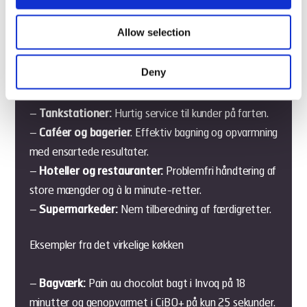
Perfekte løsninger til enhver
virksomhed
Allow selection
Deny
Denne dynamiske duo passer til:
–
Tankstationer:
Hurtig service til kunder på farten.
–
Caféer og bagerier
: Effektiv bagning og opvarmning
med ensartede resultater.
–
Hoteller og restauranter:
Problemfri håndtering af
store mængder og à la minute-retter.
–
Supermarkeder:
Nem tilberedning af færdigretter.
Eksempler fra det virkelige køkken
–
Bagværk:
Pain au chocolat bagt i Invoq på 18
minutter og genopvarmet i CiBO+ på kun 25 sekunder.