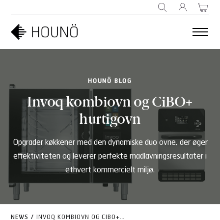
SØG EFTER
HOUNÖ BLOG
Invoq kombiovn og CiBO+
hurtigovn
Opgrader køkkener med den dynamiske duo ovne, der øger
effektiviteten og leverer perfekte madlavningsresultater i
ethvert kommercielt miljø.
NEWS
/
INVOQ KOMBIOVN OG CIBO+ HURTIGOVN