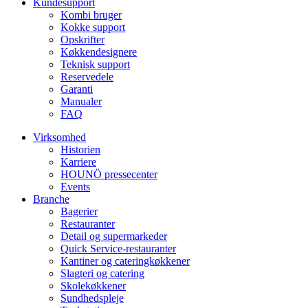
Kundesupport
Kombi bruger
Kokke support
Opskrifter
Køkkendesignere
Teknisk support
Reservedele
Garanti
Manualer
FAQ
Virksomhed
Historien
Karriere
HOUNÖ pressecenter
Events
Branche
Bagerier
Restauranter
Detail og supermarkeder
Quick Service-restauranter
Kantiner og cateringkøkkener
Slagteri og catering
Skolekøkkener
Sundhedspleje