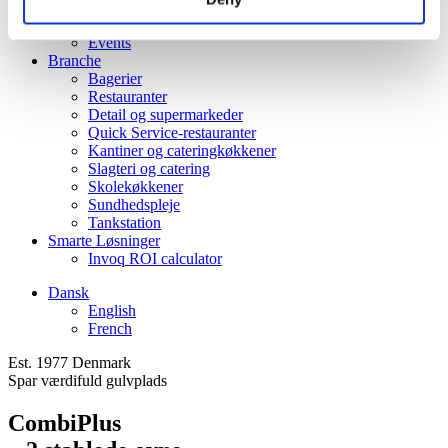
Karriere
HOUNÖ pressecenter
Events
Branche
Bagerier
Restauranter
Detail og supermarkeder
Quick Service-restauranter
Kantiner og cateringkøkkener
Slagteri og catering
Skolekøkkener
Sundhedspleje
Tankstation
Smarte Løsninger
Invoq ROI calculator
Dansk
English
French
Est. 1977 Denmark
Spar værdifuld gulvplads
CombiPlus