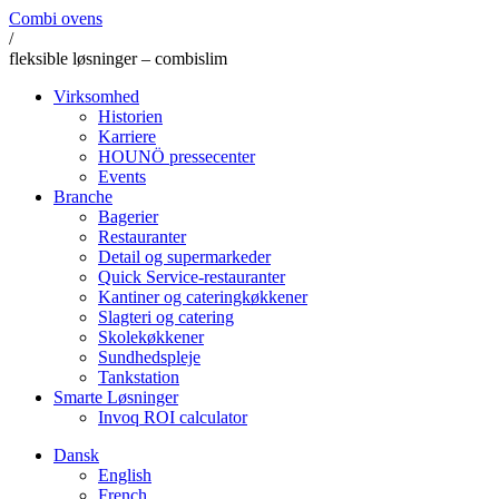
Combi ovens
/
fleksible løsninger – combislim
Virksomhed
Historien
Karriere
HOUNÖ pressecenter
Events
Branche
Bagerier
Restauranter
Detail og supermarkeder
Quick Service-restauranter
Kantiner og cateringkøkkener
Slagteri og catering
Skolekøkkener
Sundhedspleje
Tankstation
Smarte Løsninger
Invoq ROI calculator
Dansk
English
French