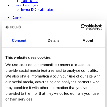
Tankstation
Smarte Løsninger
Invoq ROI calculator
Dansk
English
French
Følg os
Consent
Details
About
01
This website uses cookies
Fleksible løsninger - CombiSlim
We use cookies to personalise content and ads, to
Fleksible løsninger –
provide social media features and to analyse our traffic.
We also share information about your use of our site with
CombiSlim
our social media, advertising and analytics partners who
may combine it with other information that you’ve
Udforsk vores fleksible løsninger, der passer netop til dine behov og
provided to them or that they’ve collected from your use
optimerer din daglige arbejdsgang.
of their services.
CombiPlus - 2 ovne