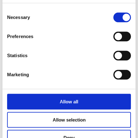
Ovne & løsninger
Consent
HOUNÖ industriovne oversigt
Necessary
Selection
Invoq Combi & Hybrid
Invoq Bake
Invoq Essence
Invoq miniCombi
Preferences
HOUNÖ Figaro
Tilbehør til ovne
Tilbehør webshop
Statistics
HOUNÖ ovn plejeprodukter
Plader og grilltilbehør til HOUNÖ ovne
Kundesupport
Kombi bruger
Marketing
Kokke support
Opskrifter
Køkkendesignere
Teknisk support
Allow all
Reservedele
Garanti
Manualer
FAQ
Allow selection
Virksomhed
Historien
Deny