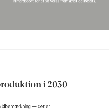
klimarapport for at se vores fremskridt og indsats.
roduktion i 2030
 bibemærkning — det er