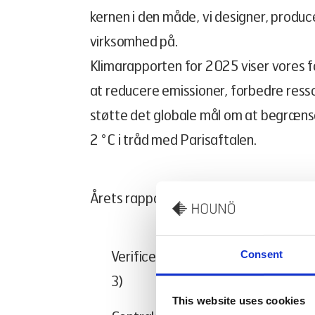
kernen i den måde, vi designer, produc
virksomhed på.
Klimarapporten for 2025 viser vores 
at reducere emissioner, forbedre ress
støtte det globale mål om at begrænse
2 °C i tråd med Parisaftalen.
Årets rapport indeholder bl.a.:
Verificerede drivhusgasudledninge
Consent
3)
This website uses cookies