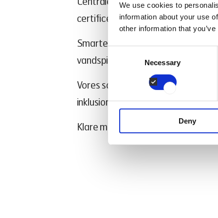
Centrale milepæle som ENERGY 
We use cookies to personalis
certificeringer
information about your use of
other information that you’ve
Smarte ovnteknologier, der reduce
Consent
vandspild og madspild
Necessary
Selection
Vores sociale ansvar, herunder me
inklusion
Deny
Klare målsætninger for 2025 og 