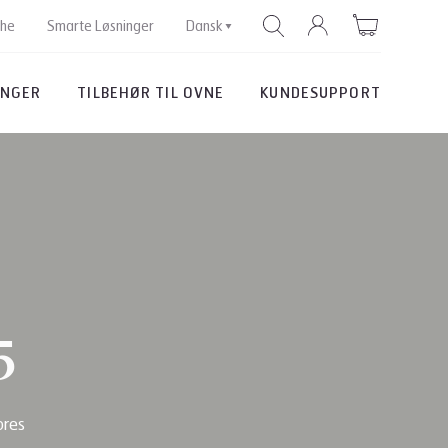
che
Smarte Løsninger
Dansk
INGER
TILBEHØR TIL OVNE
KUNDESUPPORT
SØG EFTER
5
ores