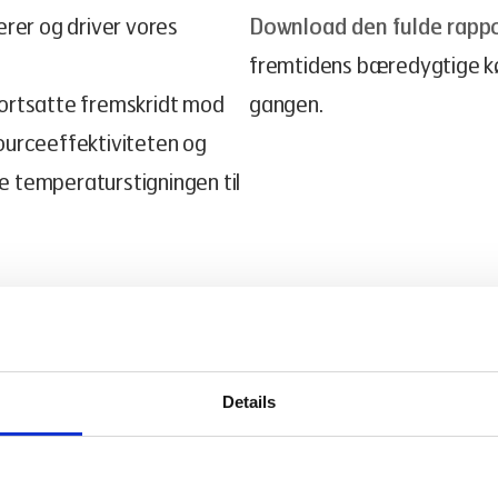
erer og driver vores
Download den fulde rapp
fremtidens bæredygtige kø
fortsatte fremskridt mod
gangen.
ourceeffektiviteten og
 temperaturstigningen til
r for 2023 (Scope 1, 2 og
Details