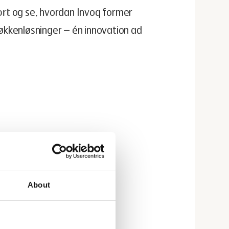
ort
og se, hvordan Invoq former
kkenløsninger – én innovation ad
About