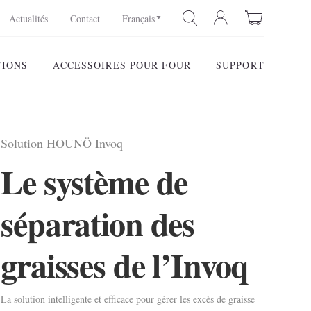
Actualités
Contact
Français
TIONS
ACCESSOIRES POUR FOUR
SUPPORT
RECHERCHE
Solution HOUNÖ Invoq
Le système de
séparation des
graisses de l’Invoq
La solution intelligente et efficace pour gérer les excès de graisse