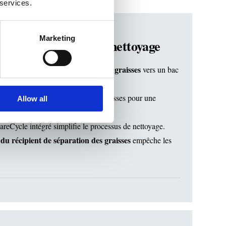
 services.
Marketing
rts d’entretien et de nettoyage
s canalisations en acheminant les graisses
vers un bac
et.
tical
optimise l’écoulement des graisses pour une
Allow all
reCycle intégré simplifie le processus de nettoyage.
du récipient de séparation des graisses
empêche les