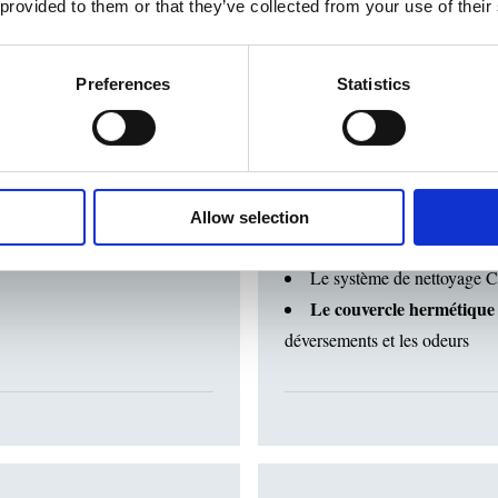
 provided to them or that they’ve collected from your use of their
Preferences
Statistics
 de la sécurité
Réduction des effo
la graisse
Empêche l’obstruction de
hors du four pour
de récupération prévu à cet eff
Le tuyau de drainage ver
fonctionnement sans faille.
Allow selection
e
évite les déversements et
élimination hygiénique.
Le système de nettoyage Ca
Le couvercle hermétique 
déversements et les odeurs