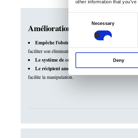
other information that you’ve
Consent
Necessary
Selection
Amélioration du fonctionnement et
Empêche l’obstruction des canalisations et évacue 
faciliter son élimination.
Le système de connexion automatique
garantit un 
Deny
Le récipient amovible destiné à recueillir la graiss
facilite la manipulation.