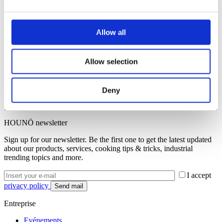
Rejoignez-nous
Allow all
à de nombreux événements passionnants à venir pour découvrir
comment nous pouvons vous aider à aborder des aspects cruciaux
tels que la rationalisation des dépenses, la minimisation du temps de
Allow selection
préparation des aliments et la redéfinition des flux de travail
culinaires.
Deny
HOUNÖ newsletter
Sign up for our newsletter. Be the first one to get the latest updated
about our products, services, cooking tips & tricks, industrial
trending topics and more.
I accept
privacy policy
Entreprise
Evénements