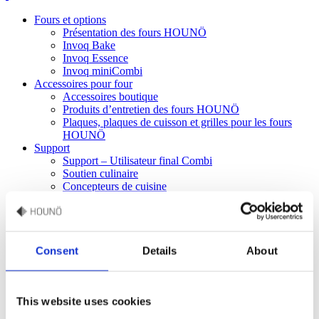
Fours et options
Présentation des fours HOUNÖ
Invoq Bake
Invoq Essence
Invoq miniCombi
Accessoires pour four
Accessoires boutique
Produits d’entretien des fours HOUNÖ
Plaques, plaques de cuisson et grilles pour les fours
HOUNÖ
Support
Support – Utilisateur final Combi
Soutien culinaire
Concepteurs de cuisine
Recettes
Support technique
Pièces détachées
Garantie
Manuels
Consent
Details
About
FAQ
Entreprise
L’histoire de HOUNÖ
This website uses cookies
Centre de presse HOUNÖ