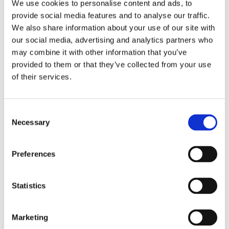
We use cookies to personalise content and ads, to
Evénements
Actualités
provide social media features and to analyse our traffic.
Contact
We also share information about your use of our site with
our social media, advertising and analytics partners who
Français
Anglais
may combine it with other information that you’ve
Danois
provided to them or that they’ve collected from your use
Rencontrez-nous dans un lieu proche
of their services.
Expositions et événements dans le monde
entier
Consent
Necessary
Selection
Découvrez la qualité et la fonctionnalité de nos produits lors
d’expositions nationales et internationales où nous présentons nos
produits et nos dernières nouveautés.
Preferences
Nous organisons également une série d’événements, notamment des
formations culinaires et techniques, afin de soutenir nos partenaires
Statistics
nationaux et internationaux.
Est. 1977 Denmark
Marketing