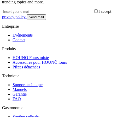
trending topics and more.
Appuyez sur «
Démarrer le calibrage
» et suivez les
instructions à l’écran.
I accept
Consultez le manuel d’utilisation pour obtenir des instructions
privacy policy
détaillées étape par étape ou contactez votre partenaire de service
HOUNÖ pour obtenir de l’aide si nécessaire.
Entreprise
Evénements
Contact
Produits
HOUNÖ Fours mixte
Accessoires pour HOUNÖ fours
Pièces détachées
Technique
Support technique
Manuels
Garantie
FAQ
Gastronomie
Soutien culinaire