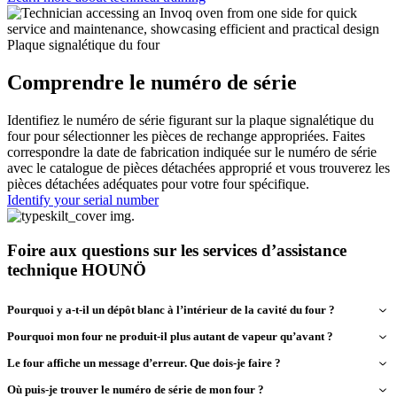
Plaque signalétique du four
Comprendre le numéro de série
Identifiez le numéro de série figurant sur la plaque signalétique du
four pour sélectionner les pièces de rechange appropriées. Faites
correspondre la date de fabrication indiquée sur le numéro de série
avec le catalogue de pièces détachées approprié et vous trouverez les
pièces détachées adéquates pour votre four spécifique.
Identify your serial number
Foire aux questions sur les services d’assistance
technique HOUNÖ
Pourquoi y a-t-il un dépôt blanc à l’intérieur de la cavité du four ?
Pourquoi mon four ne produit-il plus autant de vapeur qu’avant ?
Un dépôt blanc peut indiquer la présence de calcaire ou de résidus
de savon.
Le four affiche un message d’erreur. Que dois-je faire ?
Une réduction de la puissance de cuisson à la vapeur peut être
causée par :
Où puis-je trouver le numéro de série de mon four ?
Commencez par vérifier votre filtre à eau HydroShield. S’il