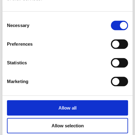
*Veuillez choisir l'objet du contact
Consent
Necessary
Selection
Preferences
Statistics
J'accepte l'offre de HOUNÖ
Politique de confidentialité
*Exigée
Marketing
Vous pouvez également nous contacter directement via :
Phone: +45 8711 4711
E-mail: techsupport@houno.com
Allow all
Heures d’ouverture :
Lundi à jeudi : 08h00 à 16h00
Allow selection
Vendredi : 08h00 à 15h30