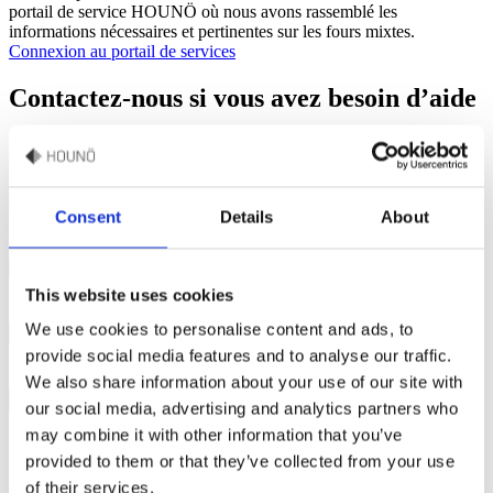
portail de service HOUNÖ où nous avons rassemblé les
informations nécessaires et pertinentes sur les fours mixtes.
Connexion au portail de services
Contactez-nous si vous avez besoin d’aide
Complétez vos coordonnées
Consent
Details
About
*Nom et prénom
*Email
This website uses cookies
Numéro de téléphone
We use cookies to personalise content and ads, to
provide social media features and to analyse our traffic.
Position
*Nom de l'entreprise
We also share information about your use of our site with
our social media, advertising and analytics partners who
*Pays
may combine it with other information that you’ve
provided to them or that they’ve collected from your use
Soumettre votre demande
of their services.