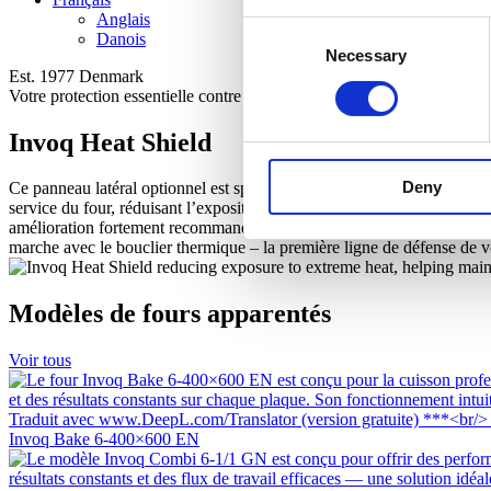
Anglais
Consent
Danois
Necessary
Selection
Est. 1977 Denmark
Votre protection essentielle contre la chaleur rayonnante !
Invoq Heat Shield
Deny
Ce panneau latéral optionnel est spécialement conçu pour les cuisines 
service du four, réduisant l’exposition à la chaleur extrême et garant
amélioration fortement recommandée pour les cuisines où une protection
marche avec le bouclier thermique – la première ligne de défense de 
Modèles de fours apparentés
Voir tous
Invoq Bake 6-400×600 EN