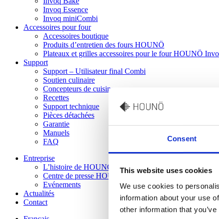
Invoq Bake
Invoq Essence
Invoq miniCombi
Accessoires pour four
Accessoires boutique
Produits d’entretien des fours HOUNÖ
Plateaux et grilles accessoires pour le four HOUNÖ Inv
Support
Support – Utilisateur final Combi
Soutien culinaire
Concepteurs de cuisine
Recettes
Support technique
Pièces détachées
Garantie
Manuels
Consent
FAQ
Entreprise
L’histoire de HOUNÖ
This website uses cookies
Centre de presse HOUNÖ
Evénements
We use cookies to personalis
Actualités
information about your use of
Contact
other information that you’ve
Français