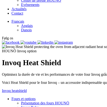
Centre de presse HOUNÖ
Evénements
Actualités
Contact
Français
Anglais
Danois
Følg os
HOUNÖ Invoq option
Invoq Heat Shield
Optimisez la durée de vie et les performances de votre four Invoq grâ
Voici Heat Shield pour le four Invoq – un accessoire indispensable qui
Invoq heatshield
Fours et options
Présentation des fours HOUNÖ