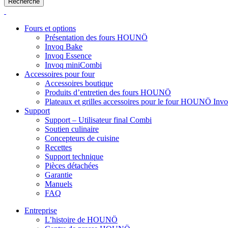
Recherche
Fours et options
Présentation des fours HOUNÖ
Invoq Bake
Invoq Essence
Invoq miniCombi
Accessoires pour four
Accessoires boutique
Produits d’entretien des fours HOUNÖ
Plateaux et grilles accessoires pour le four HOUNÖ Inv
Support
Support – Utilisateur final Combi
Soutien culinaire
Concepteurs de cuisine
Recettes
Support technique
Pièces détachées
Garantie
Manuels
FAQ
Entreprise
L’histoire de HOUNÖ