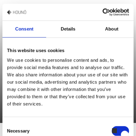
Consent
Details
About
This website uses cookies
We use cookies to personalise content and ads, to
Edwin Adkins
provide social media features and to analyse our traffic.
Culinary Support
We also share information about your use of our site with
our social media, advertising and analytics partners who
may combine it with other information that you’ve
“Laissez refroidir les restes et servez-les en tranches fines. Cette
provided to them or that they’ve collected from your use
recette peut être utilisée avec n'importe quel gros morceau de bœuf."
of their services.
Consent
Necessary
Selection