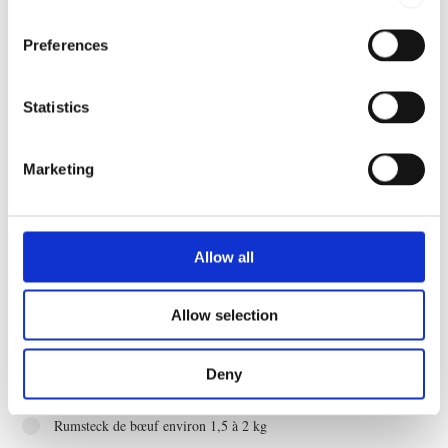
RECETTE DE EDWIN ADKINS
Preferences
Viande de nuit
Statistics
5-6 portions
Marketing
Obtenez facilement un rôti de bœuf tendre et savoureux grâce à la
fonction de cuisson lente d’un four Invoq. Essayez notre recette
de nuit pour un repas délicieusement pratique.
Allow all
Allow selection
Deny
Ingrédients
Rumsteck de bœuf environ 1,5 à 2 kg