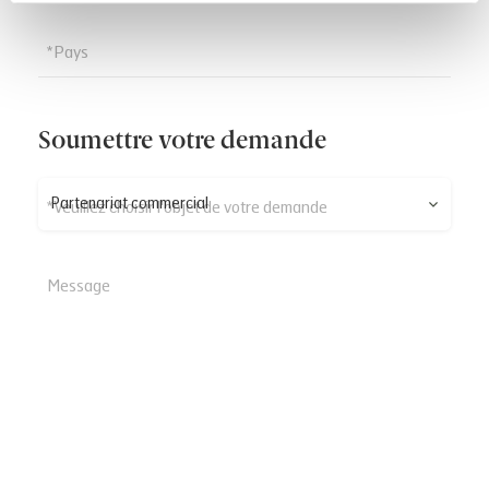
*Pays
Soumettre votre demande
Partenariat commercial
*Veuillez choisir l'objet de votre demande
Message