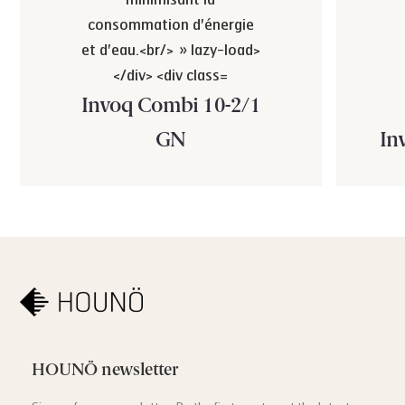
Invoq Combi 10-2/1
GN
In
HOUNÖ newsletter