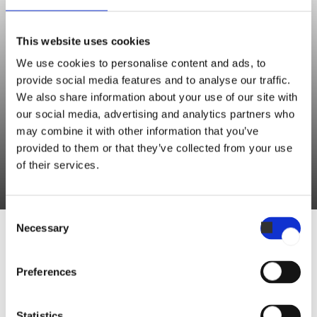
Edwin Adkins
This website uses cookies
Culinary Support
We use cookies to personalise content and ads, to
provide social media features and to analyse our traffic.
“Vous pouvez préparer le pain de manière à ce qu'il soit prêt à cuire
We also share information about your use of our site with
sur la plaque de cuisson et le laisser au réfrigérateur toute la nuit. Le
our social media, advertising and analytics partners who
may combine it with other information that you’ve
pain peut ainsi être préparé à l'avance et cuit au dernier moment le
provided to them or that they’ve collected from your use
lendemain."
of their services.
Consent
Necessary
Selection
RECETTE DE EDWIN ADKINS
Preferences
Foccaccia
Statistics