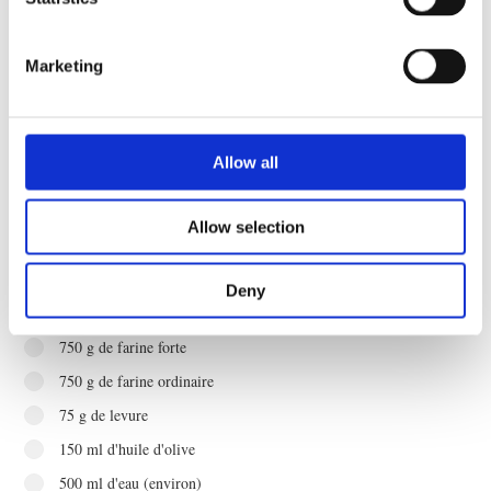
15 portions
Marketing
Savourez une focaccia fraîchement cuite dans le four Invoq.
Douces, aérées et parfumées aux herbes, elles sont parfaites pour
les sandwichs ou pour tremper dans l’huile d’olive !
Allow all
Allow selection
Deny
Ingrédients
750 g de farine forte
750 g de farine ordinaire
75 g de levure
150 ml d'huile d'olive
500 ml d'eau (environ)