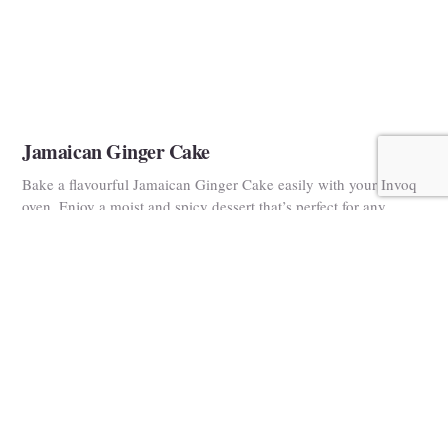
Jamaican Ginger Cake
Bake a flavourful Jamaican Ginger Cake easily with your Invoq
oven. Enjoy a moist and spicy dessert that’s perfect for any
occasion!