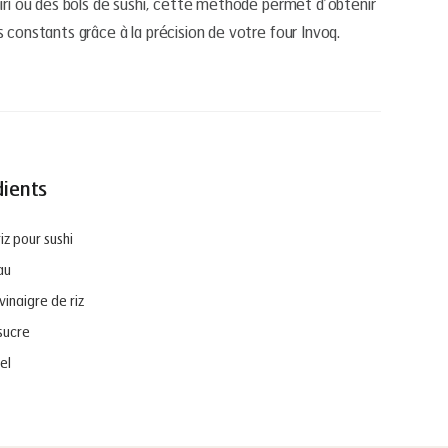
giri ou des bols de sushi, cette méthode permet d’obtenir
s constants grâce à la précision de votre four Invoq.
dients
iz pour sushi
au
vinaigre de riz
sucre
sel