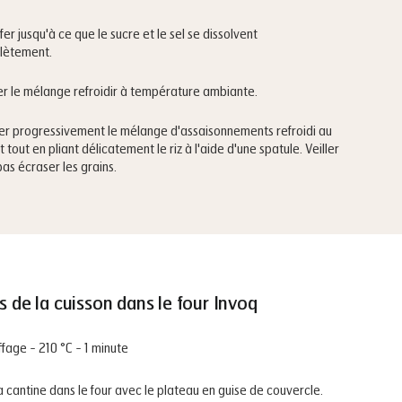
fer jusqu'à ce que le sucre et le sel se dissolvent
lètement.
er le mélange refroidir à température ambiante.
er progressivement le mélange d'assaisonnements refroidi au
it tout en pliant délicatement le riz à l'aide d'une spatule. Veiller
pas écraser les grains.
s de la cuisson dans le four Invoq
fage - 210 °C - 1 minute
la cantine dans le four avec le plateau en guise de couvercle.