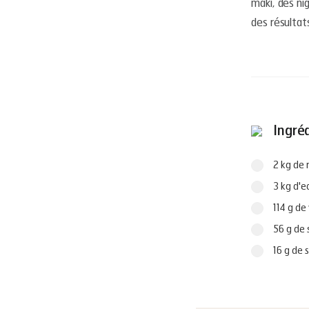
maki, des ni
des résultat
Ingré
2 kg de r
3 kg d'e
114 g de 
56 g de 
16 g de 