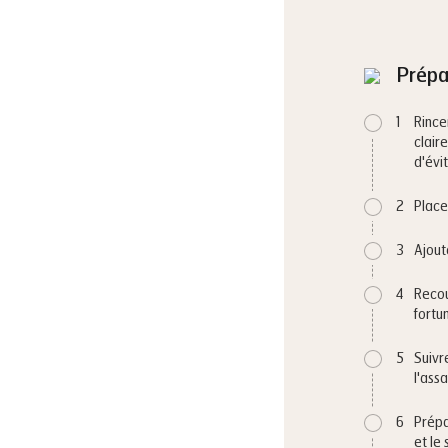
Prépa
1
Rince
clair
d'évit
2
Place
3
Ajout
4
Recou
fortu
5
Suivr
l'ass
6
Prépa
et le