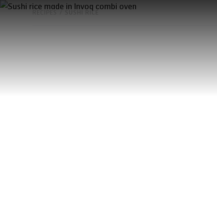
RECIPES
/
SUSHI RICE