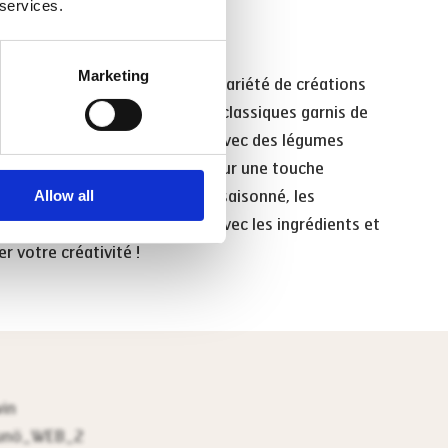
 services.
ils du chef
Marketing
shis est à la base d'une grande variété de créations
tilisez-le pour créer des nigiri classiques garnis de
is, des rouleaux maki colorés avec des légumes
u des bols de sushi créatifs pour une touche
Allow all
e. Avec un riz parfaitement assaisonné, les
s sont infinies - expérimentez avec les ingrédients et
er votre créativité !