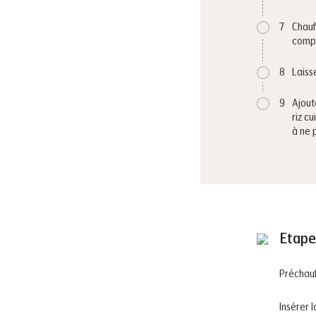
7
Chauf
comp
8
Laiss
9
Ajout
riz cu
à ne 
Etape
Préchauf
Insérer 