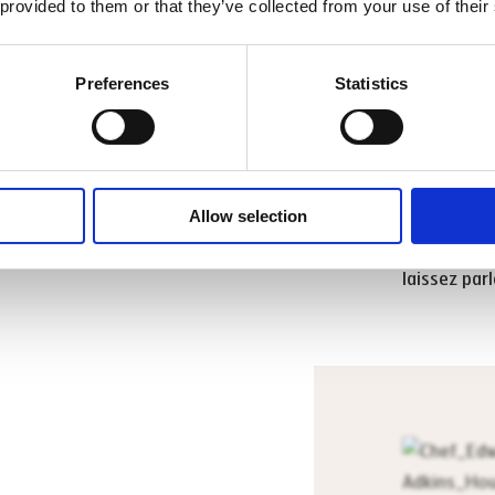
 provided to them or that they’ve collected from your use of their
Conse
Preferences
Statistics
Le riz à su
de sushis. U
poisson fra
éclatants o
Allow selection
déconstruit
possibilité
laissez parl