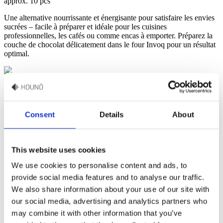
approx. 10 pcs
Une alternative nourrissante et énergisante pour satisfaire les envies
sucrées – facile à préparer et idéale pour les cuisines
professionnelles, les cafés ou comme encas à emporter. Préparez la
couche de chocolat délicatement dans le four Invoq pour un résultat
optimal.
Ingrédients
150 g de dattes dénoyautées
100 g de cacahuètes salées + un
Consent
Details
About
peu pour la garniture
80 g de beurre de cacahuète
50 g de
flocons d’avoine
60 g de chocolat noir
1 c. à soupe d’huile
de coco
Facultatif : fleur de sel à saupoudrer
This website uses cookies
Préparation
We use cookies to personalise content and ads, to
provide social media features and to analyse our traffic.
1
Mixer les dattes dans un robot jusqu’à obtention d’une pâte
We also share information about your use of our site with
lisse.
2
Ajouter les cacahuètes, le beurre de cacahuète et les
flocons d’avoine. Mixer jusqu’à obtention d’une pâte homogène.
our social media, advertising and analytics partners who
3
Tasser fermement la préparation dans un moule à cake (utiliser du
may combine it with other information that you’ve
film alimentaire si le moule n’est pas en silicone).
4
Réfrigérer