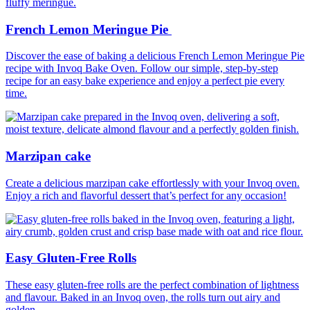
French Lemon Meringue Pie
Discover the ease of baking a delicious French Lemon Meringue Pie
recipe with Invoq Bake Oven. Follow our simple, step-by-step
recipe for an easy bake experience and enjoy a perfect pie every
time.
Marzipan cake
Create a delicious marzipan cake effortlessly with your Invoq oven.
Enjoy a rich and flavorful dessert that’s perfect for any occasion!
Easy Gluten-Free Rolls
These easy gluten-free rolls are the perfect combination of lightness
and flavour. Baked in an Invoq oven, the rolls turn out airy and
golden.