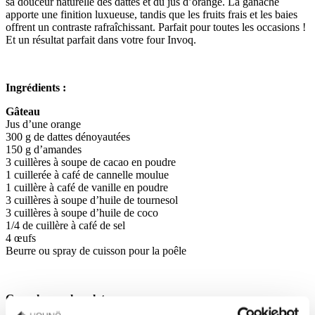
sa douceur naturelle des dattes et du jus d’orange. La ganache
apporte une finition luxueuse, tandis que les fruits frais et les baies
offrent un contraste rafraîchissant. Parfait pour toutes les occasions !
Et un résultat parfait dans votre four Invoq.
Ingrédients :
Gâteau
Jus d’une orange
300 g de dattes dénoyautées
150 g d’amandes
3 cuillères à soupe de cacao en poudre
1 cuillerée à café de cannelle moulue
1 cuillère à café de vanille en poudre
3 cuillères à soupe d’huile de tournesol
3 cuillères à soupe d’huile de coco
1/4 de cuillère à café de sel
4 œufs
Beurre ou spray de cuisson pour la poêle
Ganache au chocolat
200 g de chocolat noir