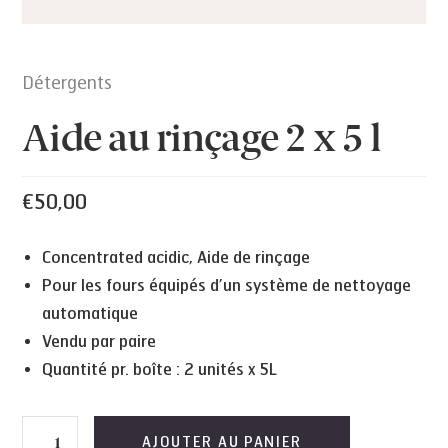
Détergents
Aide au rinçage 2 x 5 l
€
50,00
Concentrated acidic, Aide de rinçage
Pour les fours équipés d’un système de nettoyage
automatique
Vendu par paire
Quantité pr. boîte : 2 unités x 5L
quantité
AJOUTER AU PANIER