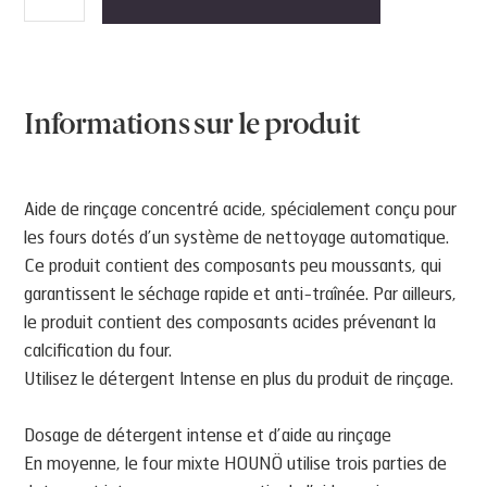
de
Aide
au
rinçage
Informations sur le produit
2
x
5
Aide de rinçage concentré acide, spécialement conçu pour
l
les fours dotés d’un système de nettoyage automatique.
Ce produit contient des composants peu moussants, qui
garantissent le séchage rapide et anti-traînée. Par ailleurs,
le produit contient des composants acides prévenant la
calcification du four.
Utilisez le détergent Intense en plus du produit de rinçage.
Dosage de détergent intense et d’aide au rinçage
En moyenne, le four mixte HOUNÖ utilise trois parties de