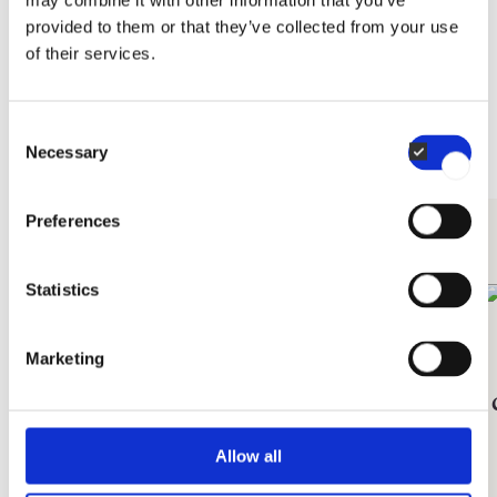
may combine it with other information that you’ve
Accessoires connexes
•
Allemand
miniCombi
provided to them or that they’ve collected from your use
•
Suédois
of their services.
•
Anglais
TOUS
FILTRES À EAU
DÉTERGENTS
•
Norvégien
•
Danois
•
Italien
•
Français
Consent
Necessary
Selection
•
Polonais
•
Russe
Preferences
DÉTERGENTS
Statistics
Marketing
Kit
Détergent intense
Allow all