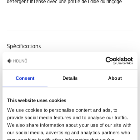
detergent intense avec une partie de l’aide au rinçage
Spécifications
• Vendu par paire
• Quantité par carton : 2 bidons de 5 litres
Fiche technique
Consent
Details
About
• Poids : 13,6 kg
• L x l x H (mm) : 280 x 190 x 300
Fiche technique du produit de rinçage HOUNÖ
This website uses cookies
• Référence 20500200
PROTECT
Manuel d’installation
We use cookies to personalise content and ads, to
provide social media features and to analyse our traffic.
•
Anglais
We also share information about your use of our site with
•
Danois
Manuel d’installation HOUNÖ PROTECT pour les
our social media, advertising and analytics partners who
•
Français
modèles Visual Cooking et CombiSlim / Invoq