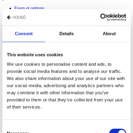
Fours et options
Présentation des fours HOUNÖ
Invoq Bake
Invoq Essence
Invoq miniCombi
Consent
Details
About
Accessoires pour four
Accessoires boutique
Produits d’entretien des fours HOUNÖ
Plateaux et grilles accessoires pour le four HOUNÖ
This website uses cookies
Invoq
Support
We use cookies to personalise content and ads, to
Support – Utilisateur final Combi
provide social media features and to analyse our traffic.
Soutien culinaire
Concepteurs de cuisine
We also share information about your use of our site with
Recettes
our social media, advertising and analytics partners who
Support technique
may combine it with other information that you’ve
Pièces détachées
Garantie
provided to them or that they’ve collected from your use
Manuels
of their services.
FAQ
Entreprise
L’histoire de HOUNÖ
Consent
Centre de presse HOUNÖ