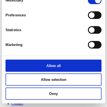
Necessary
Selection
Evénements
Actualités
Contact
Preferences
Français
Anglais
Danois
Statistics
Marketing
HOUNÖ newsletter
Sign up for our newsletter. Be the first one to get the latest updated
about our products, services, cooking tips & tricks, industrial
Allow all
trending topics and more.
I accept
Allow selection
privacy policy
Entreprise
Deny
Evénements
Contact