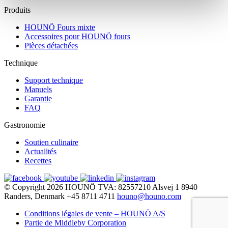
Produits
HOUNÖ Fours mixte
Accessoires pour HOUNÖ fours
Pièces détachées
Technique
Support technique
Manuels
Garantie
FAQ
Gastronomie
Soutien culinaire
Actualités
Recettes
© Copyright 2026
HOUNÖ
TVA: 82557210
Alsvej 1
8940
Randers, Denmark
+45 8711 4711
houno@houno.com
Conditions légales de vente – HOUNÖ A/S
Partie de Middleby Corporation